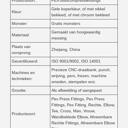
Productsoort:
PEX-buiscompressiefittings
Gele koperkleur, of met nikkel
Kleur:
bekleed, of met chroom bekleed
Monster:
Gratis monsters
Gemaakt van hoogwaardig
Materiaal:
messing
Plaats van
Zhejiang, China
oorsprong:
Gecertificeerd:
ISO 9001/9002, ISO 14001
Precieze CNC-draaibank, punch,
Machines en
wrijving, pers, frezen, machine
technieken:
smeden, stempelen enz.
Grootte:
Als afbeelding of aangepast
Pex Press Fittings, Pex Press
Fittings, Pex Fitting, Rechte, Elbow,
Tee, Cross, Man, Vrouw,
Productsoort:
Wandbeklede Elbow, Afneembare
Rechte Fittings, Afneembare Elbow