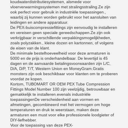
koudwaterdistributiesystemen, alsmede voor
vloerverwarmingssystemen met stralingsstraling.Ze zijn
ook perfect voor gebruik in industriële toepassingen.,
waarbij zij kunnen worden gebruikt voor het aansluiten van
leidingen en andere apparatuur.
De PEX-buiscompressiefittings zijn eenvoudig te installeren
en vereisen geen speciale gereedschappen.Ze zijn ook
verkrijgbaar in verschillende verpakkingsmogelijkheden,
zoals polyzakken., kleine dozen en kartonnen, of volgens
de eisen van de klant.
De minimale bestelhoeveelheid voor deze armaturen is
5000 en de prijs is onderhandelbaar. De levertijd is 45
dagen en de aanvaarde betalingsvoorwaarden zijn L/C,
D/A, D/P, T/T, Western Union en MoneyGram.Gratis
monsters zijn ook beschikbaar voor klanten om te proberen
voordat ze kopen.
Kortom, TUBOMART OR OEM PEX Tube Compression
Fittings Model Number 100 zijn veelzijdig, betrouwbaar en
gemakkelijk te installeren.evenals industriële
toepassingenDe verscheidenheid aan vormen en
afmetingen, gecombineerd met het vermogen om hoge
temperaturen en druk te weerstaan, maken deze
armaturen een must voor elke professionele loodgieter of
DIY-liefhebber.
Voor de toepassing van deze PEX-