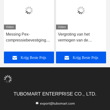
Video
Video
Messing Pex-
Vergroting van het
compressiebevestigingen
vermogen van de
Chroomgeplatte
verwerkende industrie
meerlagige Pex-
Krijg Beste Prijs
Krijg Beste Prijs
waterpijpbevestigingen
TUBOMART ENTERPRISE CO., LTD.
export@tubomart.com