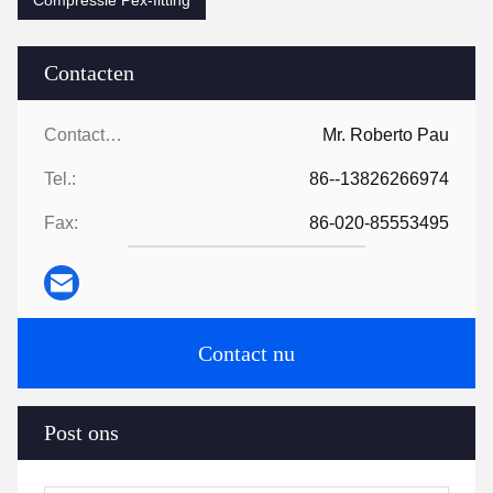
Compressie Pex-fitting
Contacten
Contacten:
Mr. Roberto Pau
Tel.:
86--13826266974
Fax:
86-020-85553495
Contact nu
Post ons