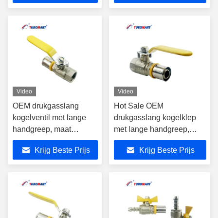
gasleidingen.
Toepassingen voor PAP
meerlaagse gasleiding
Video
Video
OEM drukgasslang
Hot Sale OEM
kogelventil met lange
drukgasslang kogelklep
handgreep, maat
met lange handgreep,
S16X10, geschikt voor
maat S16X10, geschikt
Krijg Beste Prijs
Krijg Beste Prijs
PAP-meerlaagse
voor PAP meerlaagse
gasleidingen
gasleidingen.