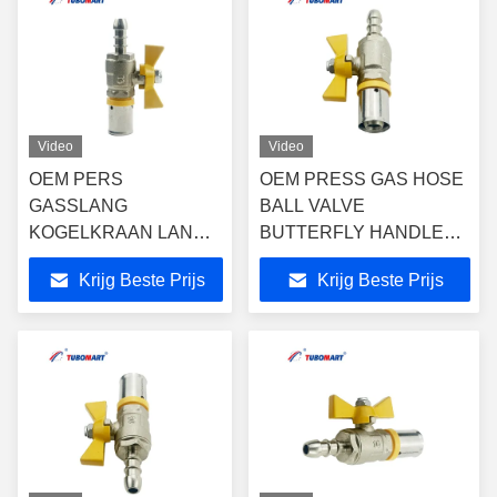
Gasgebruik
Video
Video
OEM PERS
OEM PRESS GAS HOSE
GASSLANG
BALL VALVE
KOGELKRAAN LANGE
BUTTERFLY HANDLE
HANDVAT Maat met
S1216*8 HOSE TAIL 8MM
Krijg Beste Prijs
Krijg Beste Prijs
S16X10 voor PAP
en 10MM voor Pex Al Pex
Meerlagen Gasleiding
meerlagig plastic gaspijp