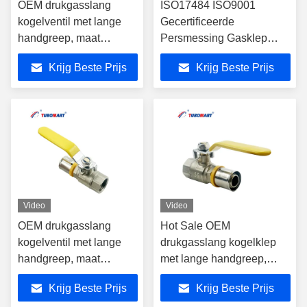
OEM drukgasslang
ISO17484 ISO9001
kogelventil met lange
Gecertificeerde
handgreep, maat
Persmessing Gasklep
S16X10, geschikt voor
Gesmeed Proces Geschikt
Krijg Beste Prijs
Krijg Beste Prijs
PAP-meerlaagse
voor Water Gas Controle
gasleidingen.
Toepassingen voor PAP
meerlaagse gasleiding
Video
Video
OEM drukgasslang
Hot Sale OEM
kogelventil met lange
drukgasslang kogelklep
handgreep, maat
met lange handgreep,
S16X10, geschikt voor
maat S16X10, geschikt
Krijg Beste Prijs
Krijg Beste Prijs
PAP-meerlaagse
voor PAP meerlaagse