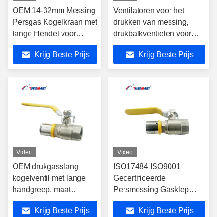
OEM 14-32mm Messing
Ventilatoren voor het
Persgas Kogelkraan met
drukken van messing,
lange Hendel voor
drukbalkventielen voor
Meerlagen PEX AL PEX
meerlagige Pex-Al-Pex-
Krijg Beste Prijs
Krijg Beste Prijs
Leidingen voor
buizen Gesmeed proces
Gasgebruik
ISO17484 ISO9001
Gecertificeerde precieze
gasstroomregeling
Video
Video
OEM drukgasslang
ISO17484 ISO9001
kogelventil met lange
Gecertificeerde
handgreep, maat
Persmessing Gasklep
S16X10, geschikt voor
Gesmeed Proces Geschikt
Krijg Beste Prijs
Krijg Beste Prijs
PAP-meerlaagse
voor Water Gas Controle