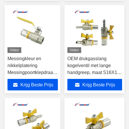
gasleidingen
gasleidingen.
Video
Video
Messingkleur en
OEM drukgasslang
nikkelplatering
kogelventil met lange
Messingpoortklepdraad
handgreep, maat S16X10,
Type BSP NPT
geschikt voor PAP-
Krijg Beste Prijs
Krijg Beste Prijs
Corrosiebestendige klep
meerlaagse gasleidingen
voor pijpleidingen