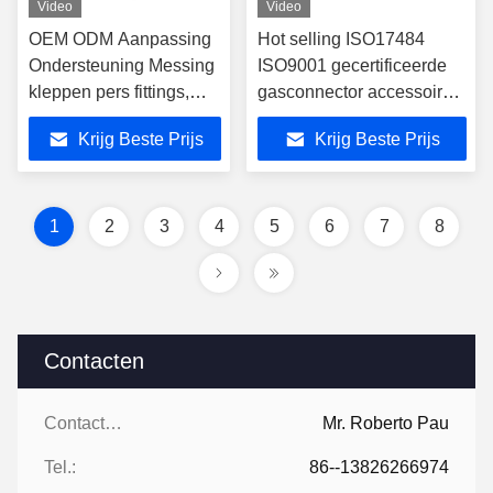
Video
Video
OEM ODM Aanpassing
Hot selling ISO17484
Ondersteuning Messing
ISO9001 gecertificeerde
kleppen pers fittings,
gasconnector accessoires
meerlagige luchtslang
16-32mm Messing PEX
Krijg Beste Prijs
Krijg Beste Prijs
CW617N pers fittings
Press Accessories Gele
leidingen, PEX buis
Messing Gaspijp
pers fittings
Accessories
1
2
3
4
5
6
7
8
Contacten
Contacten:
Mr. Roberto Pau
Tel.:
86--13826266974