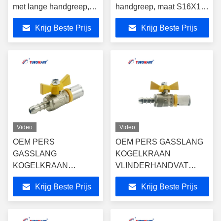
met lange handgreep,
handgreep, maat S16X10,
maat S16X10, geschikt
geschikt voor PAP
Krijg Beste Prijs
Krijg Beste Prijs
voor PAP meerlaagse
meerlaagse gasleidingen,
gasleidingen, conform
conform AS4716-norm.
AS4716-norm.
Video
Video
OEM PERS
OEM PERS GASSLANG
GASSLANG
KOGELKRAAN
KOGELKRAAN
VLINDERHANDVAT
VLINDERHANDVAT
S1216*8
Krijg Beste Prijs
Krijg Beste Prijs
S1216*8
SLANGAANSluiting 8MM
SLANGAANSluiting
en 10MM voor Gasgebruik
8MM en 10MM voor