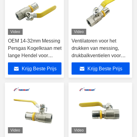
Video
Video
OEM 14-32mm Messing
Ventilatoren voor het
Persgas Kogelkraan met
drukken van messing,
lange Hendel voor
drukbalkventielen voor
Meerlagen PEX AL PEX
meerlagige Pex-Al-Pex-
Krijg Beste Prijs
Krijg Beste Prijs
Leidingen voor
buizen Gesmeed proces
Gasgebruik
ISO17484 ISO9001
Gecertificeerde precieze
gasstroomregeling
Video
Video