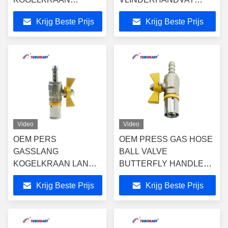
VLINDERHANDVAT
S1216*8
Krijg Beste Prijs
Krijg Beste Prijs
S1216*8
SLANGAANSluiting 8MM
SLANGAANSluiting
en 10MM voor Gasgebruik
8MM en 10MM voor
Gasgebruik
Video
Video
OEM PERS
OEM PRESS GAS HOSE
GASSLANG
BALL VALVE
KOGELKRAAN LANGE
BUTTERFLY HANDLE
HANDVAT Maat met
S1216*8 HOSE TAIL 8MM
Krijg Beste Prijs
Krijg Beste Prijs
S16X10 voor PAP
en 10MM voor Pex Al Pex
Meerlagen Gasleiding
meerlagig plastic gaspijp