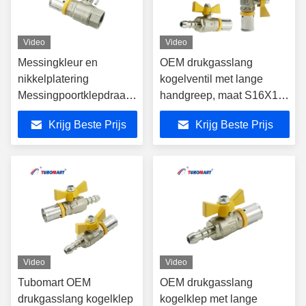
Video
Video
Messingkleur en
OEM drukgasslang
nikkelplatering
kogelventil met lange
Messingpoortklepdraad
handgreep, maat S16X10,
Type BSP NPT
geschikt voor PAP-
Krijg Beste Prijs
Krijg Beste Prijs
Corrosiebestendige klep
meerlaagse gasleidingen
voor pijpleidingen
Video
Video
Tubomart OEM
OEM drukgasslang
drukgasslang kogelklep
kogelklep met lange