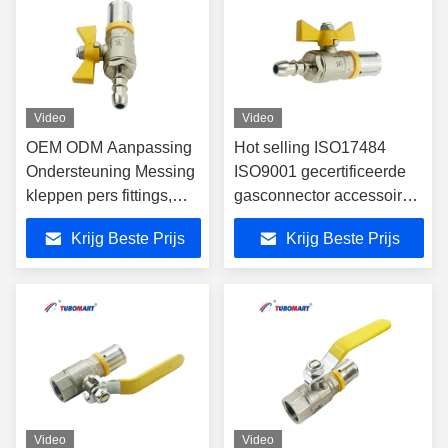
Video
Video
OEM ODM Aanpassing
Hot selling ISO17484
Ondersteuning Messing
ISO9001 gecertificeerde
kleppen pers fittings,
gasconnector accessoires
meerlagige luchtslang
16-32mm Messing PEX
Krijg Beste Prijs
Krijg Beste Prijs
CW617N pers fittings
Press Accessories Gele
leidingen, PEX buis
Messing Gaspijp
pers fittings
Accessories
Video
Video