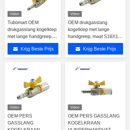
Video
Video
Tubomart OEM
OEM drukgasslang
drukgasslang kogelklep
kogelklep met lange
met lange handgreep,
handgreep, maat S16X10,
maat S16X10, geschikt
geschikt voor PAP
Krijg Beste Prijs
Krijg Beste Prijs
voor PAP meerlaagse
meerlaagse gasleidingen,
gasleidingen, conform
conform AS4716-norm.
AS4716-norm.
Video
Video
OEM PERS
OEM PERS GASSLANG
GASSLANG
KOGELKRAAN
KOGELKRAAN
VLINDERHANDVAT