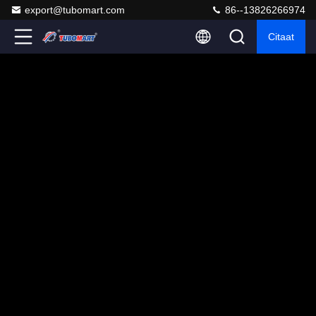
export@tubomart.com
86--13826266974
Citaat