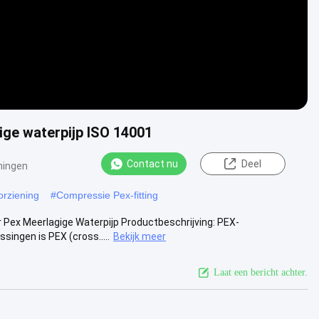
ige waterpijp ISO 14001
Contact nu
Deel
ningen
orziening
#
Compressie Pex-fitting
 Pex Meerlagige Waterpijp Productbeschrijving: PEX-
ingen is PEX (cross.....
Bekijk meer
Laat een bericht achter.