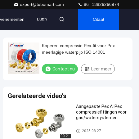
export@tubomart.com
86--13826266974
venementen
Citaat
Dutch
Koperen compressie Pex-fit voor Pex
meerlagige waterpijp ISO 14001
Contact nu
Leer meer
Gerelateerde video's
Aangepaste Pex Al Pex
compressiefittingen voor
gas/watersystemen
Pex-compressiebevestigingen
2025-08-27
00:21