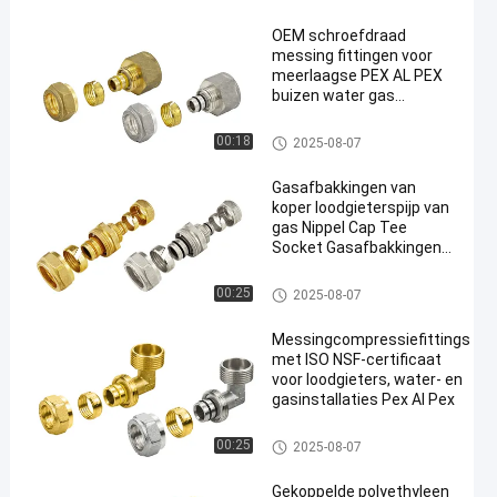
OEM schroefdraad
messing fittingen voor
meerlaagse PEX AL PEX
buizen water gas
compressie fittingen voor
sanitair
Pex-compressiebevestigingen
00:18
2025-08-07
Gasafbakkingen van
koper loodgieterspijp van
gas Nippel Cap Tee
Socket Gasafbakkingen
van koper met draad
Pex-compressiebevestigingen
00:25
2025-08-07
Messingcompressiefittings
met ISO NSF-certificaat
voor loodgieters, water- en
gasinstallaties Pex Al Pex
Pex-compressiebevestigingen
00:25
2025-08-07
Gekoppelde polyethyleen