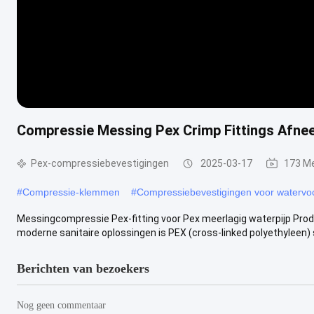
Compressie Messing Pex Crimp Fittings Afne
Pex-compressiebevestigingen
2025-03-17
173 M
#
Compressie-klemmen
#
Compressiebevestigingen voor watervo
Messingcompressie Pex-fitting voor Pex meerlagig waterpijp Prod
moderne sanitaire oplossingen is PEX (cross-linked polyethyleen) s
Berichten van bezoekers
Nog geen commentaar