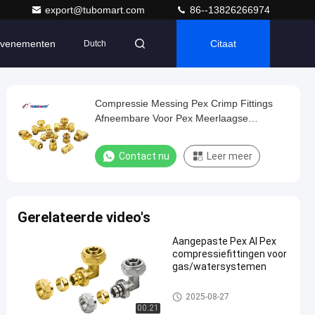
export@tubomart.com
86--13826266974
venementen
Citaat
Dutch
Compressie Messing Pex Crimp Fittings
Afneembare Voor Pex Meerlaagse
Waterpijp
Contact nu
Leer meer
Gerelateerde video's
Aangepaste Pex Al Pex
compressiefittingen voor
gas/watersystemen
Pex-compressiebevestigingen
2025-08-27
00:21