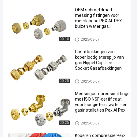
OEM schroefdraad
messing fittingen voor
meerlaagse PEX AL PEX
buizen water gas
compressie fittingen voor
sanitair
Pex-compressiebevestigingen
00:18
2025-08-07
Gasafbakkingen van
koper loodgieterspijp van
gas Nippel Cap Tee
Socket Gasafbakkingen
van koper met draad
Pex-compressiebevestigingen
00:25
2025-08-07
Messingcompressiefittings
met ISO NSF-certificaat
voor loodgieters, water- en
gasinstallaties Pex Al Pex
Pex-compressiebevestigingen
00:25
2025-08-07
Koperen compressie Pex-