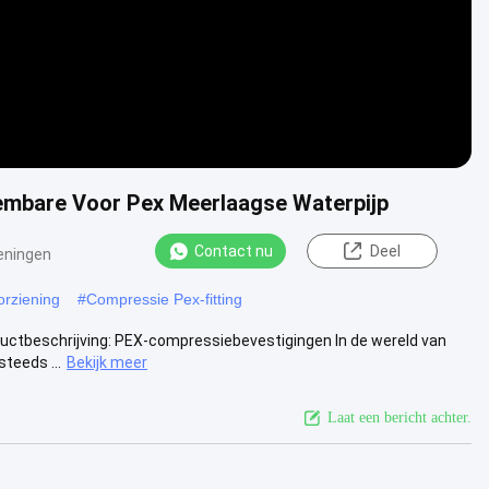
embare Voor Pex Meerlaagse Waterpijp
Contact nu
Deel
eningen
orziening
#
Compressie Pex-fitting
uctbeschrijving: PEX-compressiebevestigingen In de wereld van
teeds ...
Bekijk meer
Laat een bericht achter.