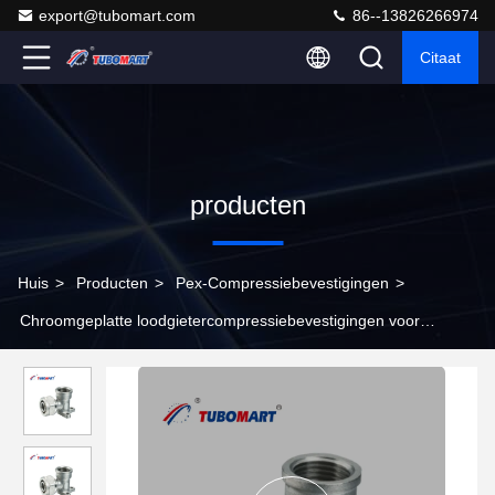
export@tubomart.com
86--13826266974
Citaat
producten
Huis
>
Producten
>
Pex-Compressiebevestigingen
>
Chroomgeplatte loodgietercompressiebevestigingen voor
Pexbuizen Gele Messingkleur