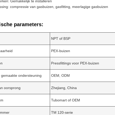
ken: Gemakkelijk te installeren
sing: compressie van gasbuizen, gasfitting, meerlagige gasbuizen
ische parameters:
NPT of BSP
baarheid
PEX-buizen
en
Pressfittings voor PEX-buizen
 gemaakte ondersteuning
OEM, ODM
an oorsprong
Zhejiang, China
am
Tubomart of OEM
ummer
TM 120-serie