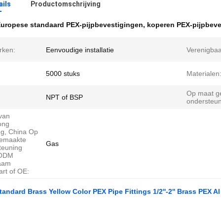
ails
Productomschrijving
uropese standaard PEX-pijpbevestigingen
,
koperen PEX-pijpbeve
rken:
Eenvoudige installatie
Verenigbaa
5000 stuks
Materialen
Op maat g
NPT of BSP
ondersteun
 van
ong
ng, China Op
emaakte
Gas
teuning
ODM
aam
rt of OE:
andard Brass Yellow Color PEX Pipe Fittings 1/2''-2'' Brass PEX A