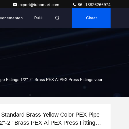
export@tubomart.com
86--13826266974
venementen
Citaat
Dutch
 Fittings 1/2''-2'' Brass PEX Al PEX Press Fittings voor
Standard Brass Yellow Color PEX Pipe
/2''-2'' Brass PEX Al PEX Press Fittings