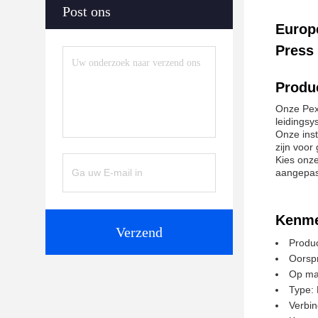
Post ons
Europe
Press 
Produc
Onze Pex 
leidingsy
Onze inst
zijn voor
Kies onze
aangepast
Kenme
Verzend
Produc
Oorspr
Op ma
Type:
Verbin