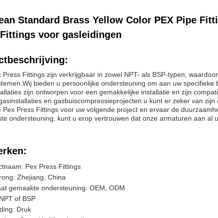
an Standard Brass Yellow Color PEX Pipe Fittin
Fittings voor gasleidingen
tbeschrijving:
Press Fittings zijn verkrijgbaar in zowel NPT- als BSP-typen, waardoor z
stemen.Wij bieden u persoonlijke ondersteuning om aan uw specifieke 
allaties zijn ontworpen voor een gemakkelijke installatie en zijn comp
 gasinstallaties en gasbuiscompressieprojecten.u kunt er zeker van zijn dat
 Pex Press Fittings voor uw volgende project en ervaar de duurzaamhe
e ondersteuning, kunt u erop vertrouwen dat onze armaturen aan al uw
rken:
tnaam: Pex Press Fittings
ong: Zhejiang, China
at gemaakte ondersteuning: OEM, ODM
 NPT of BSP
ding: Druk