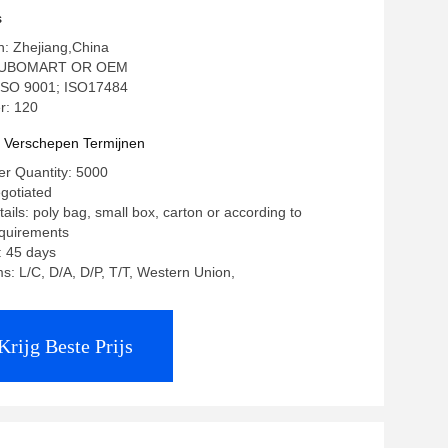
eidingen
s
in: Zhejiang,China
TUBOMART OR OEM
: ISO 9001; ISO17484
r: 120
t Verschepen Termijnen
r Quantity: 5000
egotiated
ails: poly bag, small box, carton or according to
equirements
: 45 days
: L/C, D/A, D/P, T/T, Western Union,
Krijg Beste Prijs