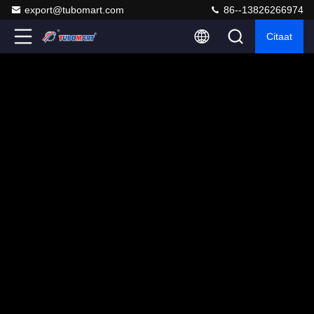
export@tubomart.com
86--13826266974
Citaat