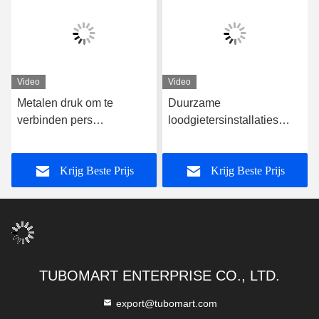
Video
Video
Metalen druk om te
Duurzame
verbinden pers
loodgietersinstallaties
loodgietersinstallaties
Push To Connect Tube
loodvrij voor PEX AL
Fittings Nickel Plated
Krijg Beste Prijs
Krijg Beste Prijs
PEX-pijp
Brass Press Fittings
TUBOMART ENTERPRISE CO., LTD.
export@tubomart.com