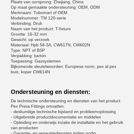
Plaats van oorsprong: Zhejiang, China
Op maat gemaakte ondersteuning: OEM, ODM
Merknaam: Tubomart of OEM
Modelnummer: TM 120-serie
Verbinding: Druk
Naam van het product: T-fixture
Grootte: 16-32 mm
Gewicht: op verzoek
Materiaal: Hpb 58-3A, CW617N, CW602N
Type: NPT of BSP
Verpakking: karton
Toepassing: Gassystemen
Bijkomende sleutelwoorden: Europese norm, pex al pex
buis, koper CW614N
Ondersteuning en diensten:
De technische ondersteuning en diensten van het product
Pex Press Fittings omvatten:
- deskundige technische bijstand en probleemoplossing
- Uitgebreide productdocumentatie en middelen
- Opleiding en onderwijs inzake de installatie en het gebruik
van producten
- Garantie- en reparatiediensten indien nodig