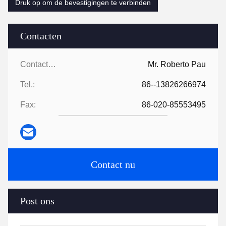
Druk op om de bevestigingen te verbinden
Contacten
Contacten:
Mr. Roberto Pau
Tel.:
86--13826266974
Fax:
86-020-85553495
Contact nu
Post ons