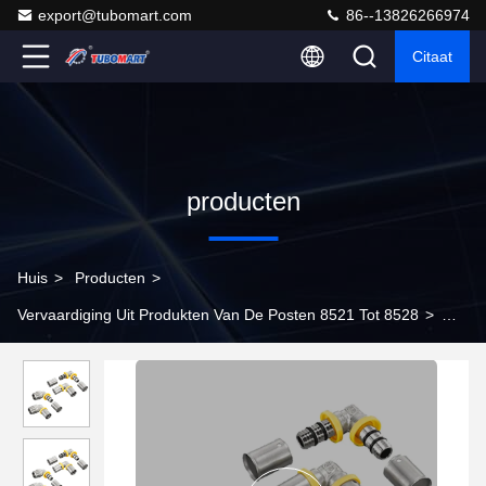
export@tubomart.com
86--13826266974
Citaat
producten
Huis
>
Producten
>
Vervaardiging Uit Produkten Van De Posten 8521 Tot 8528
>
FabrieksverkoopVereenvoudigde installatie PEX-toebehoren voor
pijpleiding voor NPT- of BSP-gassystemen