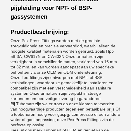
pijpleiding voor NPT- of BSP-
gassystemen
Productbeschrijving:
Onze Pex Press Fittings worden met de grootste
zorgvuldigheid en precisie vervaardigd, waarbij alleen de
hoogste kwaliteit materialen worden gebruikt, zoals Hpb
58-3A, CW617N en CW602N.Onze armaturen zijn
verkrijgbaar in verschillende maten, variërend van 16 mm
tot 32 mm, en kan worden aangepast aan uw specifieke
behoeften via onze OEM en ODM ondersteuning.
Onze Tee-fittings zijn ontworpen met NPT- of BSP-
verbindingen, waardoor ze gemakkelijk te installeren en
compatibel zijn met een verscheidenheid aan sanitaire
systemen.Onze armaturen zijn verpakt in stevige
kartonnen om een veilige levering te garanderen.
Bij Tubomart zijn we er trots op onze klanten te voorzien
van hoogwaardige producten tegen een betaalbare prijs.Of
u toebehoren nodig voor gaspijp compressie of een andere
water of gas toepassing, onze Pex Press Fittings zijn de
perfecte oplossing.
Kies uit ons merk Tubomart of OEM en geniet van de