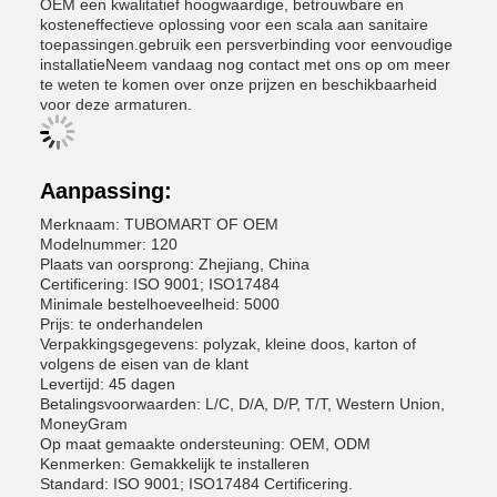
OEM een kwalitatief hoogwaardige, betrouwbare en
kosteneffectieve oplossing voor een scala aan sanitaire
toepassingen.gebruik een persverbinding voor eenvoudige
installatieNeem vandaag nog contact met ons op om meer
te weten te komen over onze prijzen en beschikbaarheid
voor deze armaturen.
Aanpassing:
Merknaam: TUBOMART OF OEM
Modelnummer: 120
Plaats van oorsprong: Zhejiang, China
Certificering: ISO 9001; ISO17484
Minimale bestelhoeveelheid: 5000
Prijs: te onderhandelen
Verpakkingsgegevens: polyzak, kleine doos, karton of
volgens de eisen van de klant
Levertijd: 45 dagen
Betalingsvoorwaarden: L/C, D/A, D/P, T/T, Western Union,
MoneyGram
Op maat gemaakte ondersteuning: OEM, ODM
Kenmerken: Gemakkelijk te installeren
Standard: ISO 9001; ISO17484 Certificering.