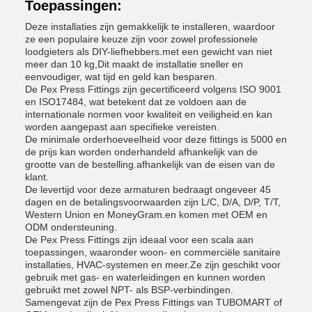
Toepassingen:
Deze installaties zijn gemakkelijk te installeren, waardoor
ze een populaire keuze zijn voor zowel professionele
loodgieters als DIY-liefhebbers.met een gewicht van niet
meer dan 10 kg,Dit maakt de installatie sneller en
eenvoudiger, wat tijd en geld kan besparen.
De Pex Press Fittings zijn gecertificeerd volgens ISO 9001
en ISO17484, wat betekent dat ze voldoen aan de
internationale normen voor kwaliteit en veiligheid.en kan
worden aangepast aan specifieke vereisten.
De minimale orderhoeveelheid voor deze fittings is 5000 en
de prijs kan worden onderhandeld afhankelijk van de
grootte van de bestelling.afhankelijk van de eisen van de
klant.
De levertijd voor deze armaturen bedraagt ongeveer 45
dagen en de betalingsvoorwaarden zijn L/C, D/A, D/P, T/T,
Western Union en MoneyGram.en komen met OEM en
ODM ondersteuning.
De Pex Press Fittings zijn ideaal voor een scala aan
toepassingen, waaronder woon- en commerciële sanitaire
installaties, HVAC-systemen en meer.Ze zijn geschikt voor
gebruik met gas- en waterleidingen en kunnen worden
gebruikt met zowel NPT- als BSP-verbindingen.
Samengevat zijn de Pex Press Fittings van TUBOMART of