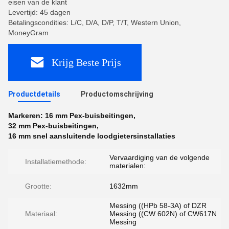
eisen van de klant
Levertijd: 45 dagen
Betalingscondities: L/C, D/A, D/P, T/T, Western Union,
MoneyGram
Krijg Beste Prijs
Productdetails
Productomschrijving
Markeren:
16 mm Pex-buisbeitingen
,
32 mm Pex-buisbeitingen
,
16 mm snel aansluitende loodgietersinstallaties
Vervaardiging van de volgende
Installatiemethode:
materialen:
Grootte:
1632mm
Messing ((HPb 58-3A) of DZR
Materiaal:
Messing ((CW 602N) of CW617N
Messing