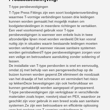
T-type persbevestigingen
T-Type Press Fittings zijn een soort loodgietersverbinding
waarmee T-vormige verbindingen tussen drie leidingen
kunnen worden gemaakt.het mogelijk maken om
loodgietersleidingen in meerdere richtingen te vertakken.
Een veel voorkomend gebruik voor T-type
persbevestigingen is wanneer een enkele buis in twee
afzonderlijke lijnen moet worden verdeeld.Dit kan vooral
nuttig zijn in situaties waarin bestaande leidingen moeten
worden verlengd of wanneer nieuwe sanitaire systemen
worden geïnstalleerdT-type persbevestigingen zorgen voor
een veilige en betrouwbare aansluiting zonder soldering of
lassen.
De installatie van T-type persborden is snel en eenvoudig,
omdat zij met behulp van een persgereedschap op de
buizen kunnen worden geperst.Dit elimineert de noodzaak
van het draadje of het schroeven en vermindert het risico
op lekkenDeze bevestigingen zijn ook herbruikbaar en
kunnen gemakkelijk worden aangepast of gerepareerd.
T-type persbevestigingen zijn verkrijgbaar in verschillende
materialen zoals koper, roestvrij staal en PEX, waardoor ze
geschikt zijn voor gebruik in een breed scala aan sanitaire
systemen.Ze zijn een betrouwbare en efficiënte oplossing
voor het creëren van T-vormige verbindingen in