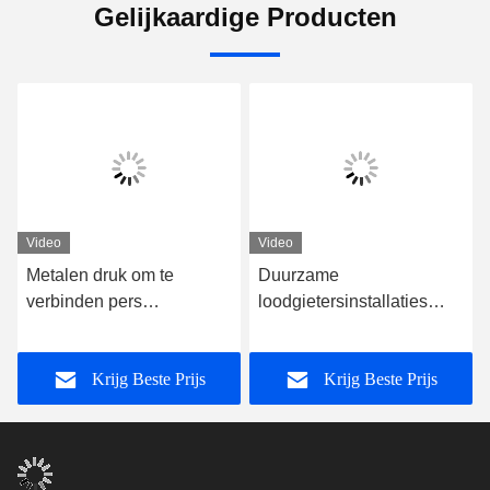
Gelijkaardige Producten
Video
Video
Metalen druk om te
Duurzame
verbinden pers
loodgietersinstallaties
loodgietersinstallaties
Push To Connect Tube
loodvrij voor PEX AL
Fittings Nickel Plated
Krijg Beste Prijs
Krijg Beste Prijs
PEX-pijp
Brass Press Fittings