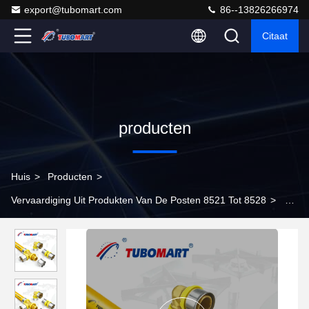
export@tubomart.com
86--13826266974
Citaat
producten
Huis
>
Producten
>
Vervaardiging Uit Produkten Van De Posten 8521 Tot 8528
>
16
mm - 32 mm Pex-buisbevestigingen Elbow Quick Connect
Sanitairbevestigingen