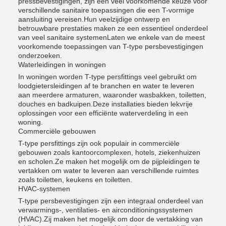
pressbevestigingen, zijn een veel voorkomende keuze voor
verschillende sanitaire toepassingen die een T-vormige
aansluiting vereisen.Hun veelzijdige ontwerp en
betrouwbare prestaties maken ze een essentieel onderdeel
van veel sanitaire systemenLaten we enkele van de meest
voorkomende toepassingen van T-type persbevestigingen
onderzoeken.
Waterleidingen in woningen
In woningen worden T-type persfittings veel gebruikt om
loodgietersleidingen af te branchen en water te leveren
aan meerdere armaturen, waaronder wasbakken, toiletten,
douches en badkuipen.Deze installaties bieden lekvrije
oplossingen voor een efficiënte waterverdeling in een
woning.
Commerciële gebouwen
T-type persfittings zijn ook populair in commerciële
gebouwen zoals kantoorcomplexen, hotels, ziekenhuizen
en scholen.Ze maken het mogelijk om de pijpleidingen te
vertakken om water te leveren aan verschillende ruimtes
zoals toiletten, keukens en toiletten.
HVAC-systemen
T-type persbevestigingen zijn een integraal onderdeel van
verwarmings-, ventilaties- en airconditioningssystemen
(HVAC).Zij maken het mogelijk om door de vertakking van