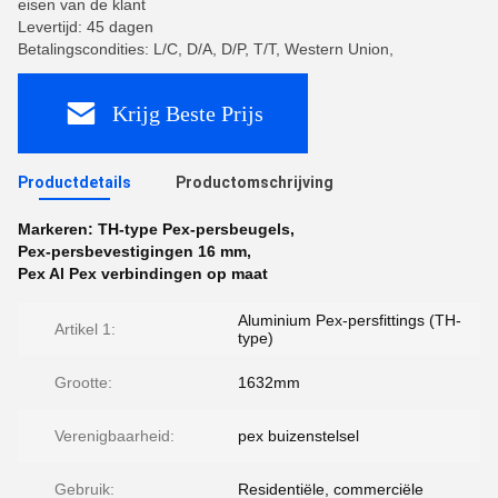
eisen van de klant
Levertijd: 45 dagen
Betalingscondities: L/C, D/A, D/P, T/T, Western Union,
Krijg Beste Prijs
Productdetails
Productomschrijving
Markeren:
TH-type Pex-persbeugels
,
Pex-persbevestigingen 16 mm
,
Pex Al Pex verbindingen op maat
Aluminium Pex-persfittings (TH-
Artikel 1:
type)
Grootte:
1632mm
Verenigbaarheid:
pex buizenstelsel
Gebruik:
Residentiële, commerciële