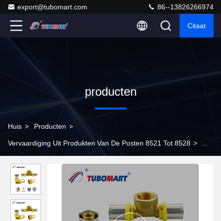
export@tubomart.com
86--13826266974
Citaat
producten
Huis
>
Producten
>
Vervaardiging Uit Produkten Van De Posten 8521 Tot 8528
>
TH-type Pex Press Fittings 16 mm - 32 mm Pex Al Pex
verbindingen op maat