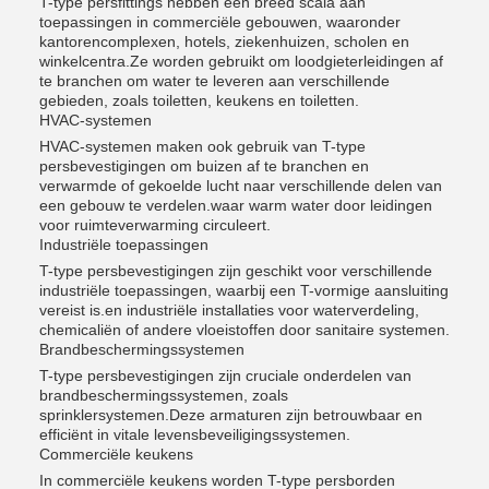
T-type persfittings hebben een breed scala aan
toepassingen in commerciële gebouwen, waaronder
kantorencomplexen, hotels, ziekenhuizen, scholen en
winkelcentra.Ze worden gebruikt om loodgieterleidingen af
te branchen om water te leveren aan verschillende
gebieden, zoals toiletten, keukens en toiletten.
HVAC-systemen
HVAC-systemen maken ook gebruik van T-type
persbevestigingen om buizen af te branchen en
verwarmde of gekoelde lucht naar verschillende delen van
een gebouw te verdelen.waar warm water door leidingen
voor ruimteverwarming circuleert.
Industriële toepassingen
T-type persbevestigingen zijn geschikt voor verschillende
industriële toepassingen, waarbij een T-vormige aansluiting
vereist is.en industriële installaties voor waterverdeling,
chemicaliën of andere vloeistoffen door sanitaire systemen.
Brandbeschermingssystemen
T-type persbevestigingen zijn cruciale onderdelen van
brandbeschermingssystemen, zoals
sprinklersystemen.Deze armaturen zijn betrouwbaar en
efficiënt in vitale levensbeveiligingssystemen.
Commerciële keukens
In commerciële keukens worden T-type persborden