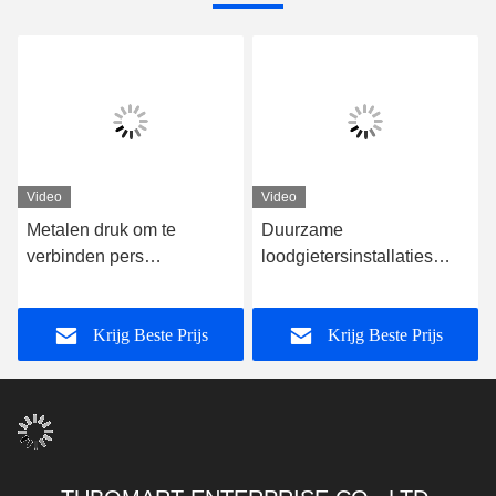
Video
Video
Metalen druk om te
Duurzame
verbinden pers
loodgietersinstallaties
loodgietersinstallaties
Push To Connect Tube
loodvrij voor PEX AL
Fittings Nickel Plated
Krijg Beste Prijs
Krijg Beste Prijs
PEX-pijp
Brass Press Fittings