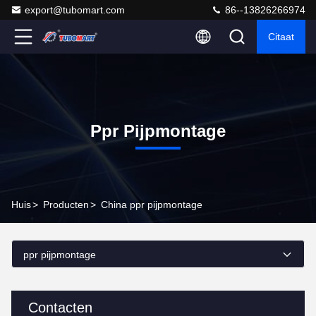
export@tubomart.com
86--13826266974
Citaat
Ppr Pijpmontage
Huis
>
Producten
>
China ppr pijpmontage
ppr pijpmontage
Contacten