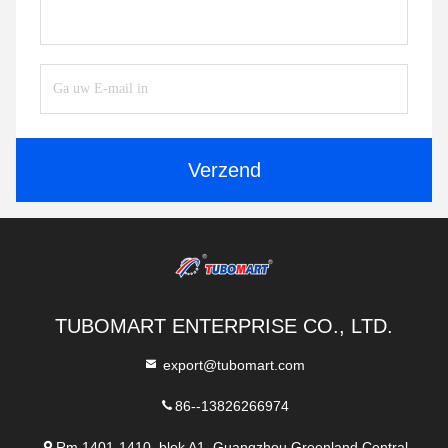
Verzend
TUBOMART ENTERPRISE CO., LTD.
export@tubomart.com
86--13826266974
Rm 1401-1410, blok A1, Guangzhou Greenland Central