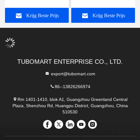
sanitaire installaties
connect Messing Pex-
waterdicht
pijpverbinding
Krijg Beste Prijs
Krijg Beste Prijs
Corrosiebestendig
TUBOMART ENTERPRISE CO., LTD.
export@tubomart.com
86--13826266974
Rm 1401-1410, blok A1, Guangzhou Greenland Central
Plaza, Shenzhou Rd, Huangpu District, Guangzhou, China
510530