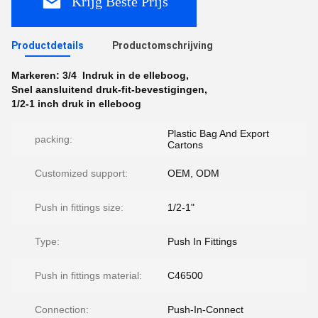
Krijg Beste Prijs
Productdetails
Productomschrijving
Markeren:
3/4 ️ Indruk in de elleboog
,
Snel aansluitend druk-fit-bevestigingen
,
1/2-1 inch druk in elleboog
Plastic Bag And Export
packing:
Cartons
Customized support:
OEM, ODM
Push in fittings size:
1/2-1"
Type:
Push In Fittings
Push in fittings material:
C46500
Connection:
Push-In-Connect