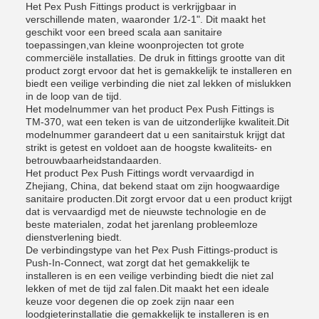
Het Pex Push Fittings product is verkrijgbaar in
verschillende maten, waaronder 1/2-1". Dit maakt het
geschikt voor een breed scala aan sanitaire
toepassingen,van kleine woonprojecten tot grote
commerciële installaties. De druk in fittings grootte van dit
product zorgt ervoor dat het is gemakkelijk te installeren en
biedt een veilige verbinding die niet zal lekken of mislukken
in de loop van de tijd.
Het modelnummer van het product Pex Push Fittings is
TM-370, wat een teken is van de uitzonderlijke kwaliteit.Dit
modelnummer garandeert dat u een sanitairstuk krijgt dat
strikt is getest en voldoet aan de hoogste kwaliteits- en
betrouwbaarheidstandaarden.
Het product Pex Push Fittings wordt vervaardigd in
Zhejiang, China, dat bekend staat om zijn hoogwaardige
sanitaire producten.Dit zorgt ervoor dat u een product krijgt
dat is vervaardigd met de nieuwste technologie en de
beste materialen, zodat het jarenlang probleemloze
dienstverlening biedt.
De verbindingstype van het Pex Push Fittings-product is
Push-In-Connect, wat zorgt dat het gemakkelijk te
installeren is en een veilige verbinding biedt die niet zal
lekken of met de tijd zal falen.Dit maakt het een ideale
keuze voor degenen die op zoek zijn naar een
loodgieterinstallatie die gemakkelijk te installeren is en