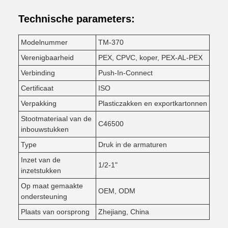
Technische parameters:
Modelnummer
TM-370
Verenigbaarheid
PEX, CPVC, koper, PEX-AL-PEX
Verbinding
Push-In-Connect
Certificaat
ISO
Verpakking
Plasticzakken en exportkartonnen
Stootmateriaal van de
C46500
inbouwstukken
Type
Druk in de armaturen
Inzet van de
1/2-1"
inzetstukken
Op maat gemaakte
OEM, ODM
ondersteuning
Plaats van oorsprong
Zhejiang, China