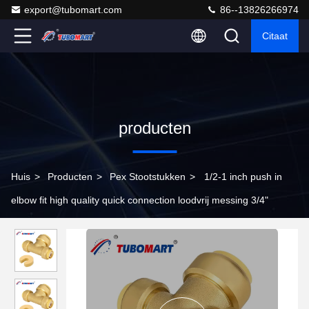
export@tubomart.com
86--13826266974
Citaat
producten
Huis
>
Producten
>
Pex Stootstukken
>
1/2-1 inch push in
elbow fit high quality quick connection loodvrij messing 3/4"