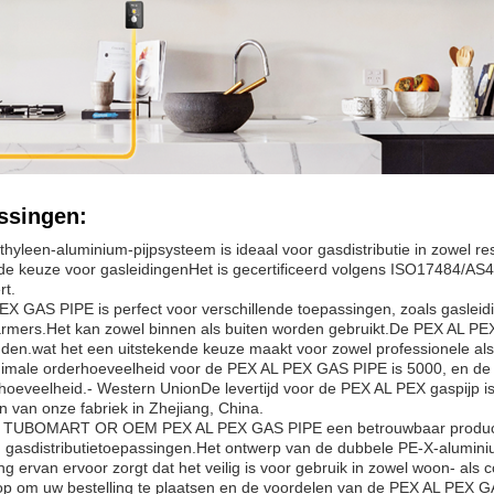
ssingen:
thyleen-aluminium-pijpsysteem is ideaal voor gasdistributie in zowel 
de keuze voor gasleidingenHet is gecertificeerd volgens ISO17484/AS41
rt.
X GAS PIPE is perfect voor verschillende toepassingen, zoals gasleidi
rmers.Het kan zowel binnen als buiten worden gebruikt.De PEX AL PEX
en.wat het een uitstekende keuze maakt voor zowel professionele als 
imale orderhoeveelheid voor de PEX AL PEX GAS PIPE is 5000, en de 
hoeveelheid.- Western UnionDe levertijd voor de PEX AL PEX gaspijp is
 van onze fabriek in Zhejiang, China.
 is TUBOMART OR OEM PEX AL PEX GAS PIPE een betrouwbaar product va
 gasdistributietoepassingen.Het ontwerp van de dubbele PE-X-aluminiu
ring ervan ervoor zorgt dat het veilig is voor gebruik in zowel woon-
p om uw bestelling te plaatsen en de voordelen van de PEX AL PEX GA