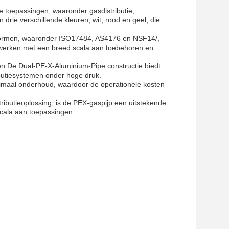
e toepassingen, waaronder gasdistributie,
drie verschillende kleuren; wit, rood en geel, die
e normen, waaronder ISO17484, AS4176 en NSF14/,
e werken met een breed scala aan toebehoren en
ten.De Dual-PE-X-Aluminium-Pipe constructie biedt
ributiesystemen onder hoge druk.
inimaal onderhoud, waardoor de operationele kosten
ibutieoplossing, is de PEX-gaspijp een uitstekende
cala aan toepassingen.