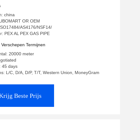
 Tubomart
s
n: china
TUBOMART OR OEM
g: ISO17484/AS4176/NSF14/
r: PEX AL PEX GAS PIPE
t Verschepen Termijnen
ntal: 20000 meter
egotiated
: 45 days
s: L/C, D/A, D/P, T/T, Western Union, MoneyGram
Krijg Beste Prijs