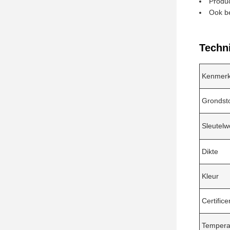
Produc
Ook be
Techn
Kenmer
Grondst
Sleutelw
Dikte
Kleur
Certifice
Tempera