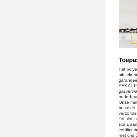
Toepa
Het polye
uitsteken
garandee
PEX AL PE
gasverwa
onderhoud
Onze min
bestelde 
verzonden
Tot slot
scala aan
certifice
met ons o