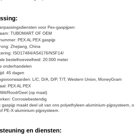
ssing:
anpassingsdiensten voor Pex-gaspijpen:
naam: TUBOMART OF OEM
nummer: PEX AL PEX gaspijp
ong: Zhejiang, China
ficering: ISO17484/AS4176/NSF14/
le bestelhoeveelheid: 20.000 meter
 te onderhandelen
ijd: 45 dagen
ngsvoorwaarden: L/C, D/A, D/P, T/T, Western Union, MoneyGram
iaal: PEX AL PEX
 Wit/Rood/Geel (op maat)
rken: Corrosiebestendig
 gaspijp maakt deel uit van ons polyethyleen-aluminium-pijpsysteem,
of PE-X-aluminium-pijpsysteem.
steuning en diensten: