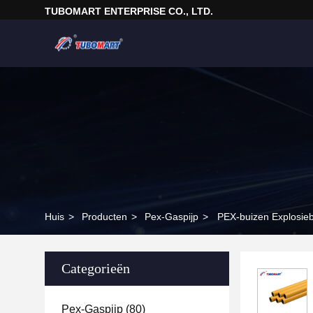
TUBOMART ENTERPRISE CO., LTD.
Huis
>
Producten
>
Pex-Gaspijp
>
PEX-buizen Explosie
Categorieën
Pex-Gaspijp
(80)