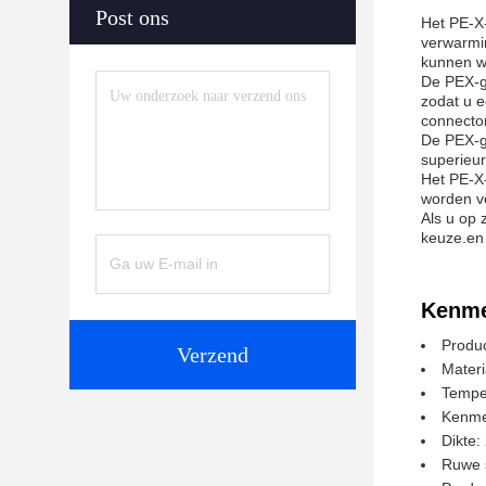
Post ons
Het PE-X-
verwarmin
kunnen w
De PEX-g
zodat u e
connector
De PEX-ga
superieur
Het PE-X-
worden v
Als u op 
keuze.en
Kenme
Produ
Verzend
Mater
Temper
Kenme
Dikte:
Ruwe 