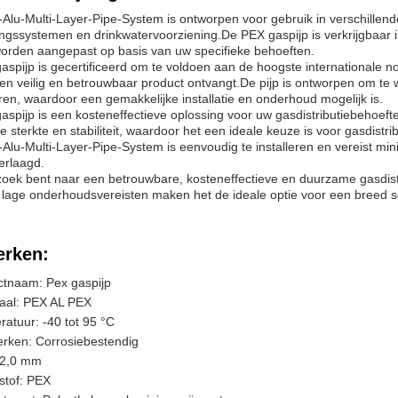
Alu-Multi-Layer-Pipe-System is ontworpen voor gebruik in verschillend
gssystemen en drinkwatervoorziening.De PEX gaspijp is verkrijgbaar in 
orden aangepast op basis van uw specifieke behoeften.
aspijp is gecertificeerd om te voldoen aan de hoogste international
en veilig en betrouwbaar product ontvangt.De pijp is ontworpen om t
en, waardoor een gemakkelijke installatie en onderhoud mogelijk is.
spijp is een kosteneffectieve oplossing voor uw gasdistributiebehoef
e sterkte en stabiliteit, waardoor het een ideale keuze is voor gasdist
Alu-Multi-Layer-Pipe-System is eenvoudig te installeren en vereist m
erlaagd.
zoek bent naar een betrouwbare, kosteneffectieve en duurzame gasdistr
 lage onderhoudsvereisten maken het de ideale optie voor een breed s
rken:
ctnaam: Pex gaspijp
iaal: PEX AL PEX
atuur: -40 tot 95 °C
rken: Corrosiebestendig
 2,0 mm
stof: PEX