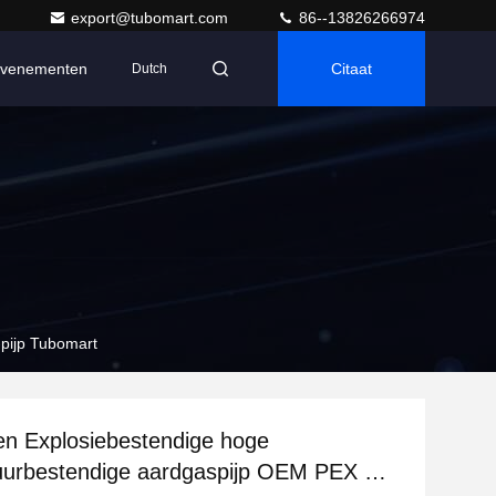
export@tubomart.com
86--13826266974
venementen
Citaat
Dutch
pijp Tubomart
n Explosiebestendige hoge
uurbestendige aardgaspijp OEM PEX Al