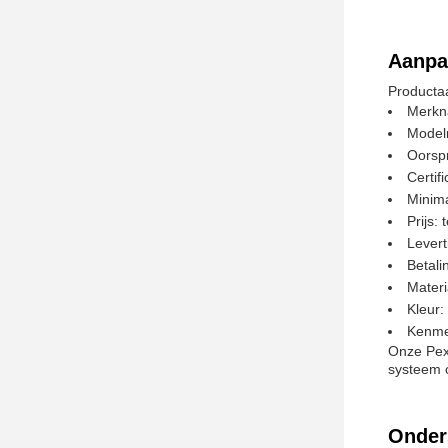
Aanpa
Producta
Merk
Model
Oorspr
Certi
Minima
Prijs:
Levert
Betali
Mater
Kleur:
Kenme
Onze Pex
systeem 
Onder