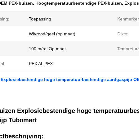
OEM PEX-buizen
,
Hoogtemperatuurbestendige PEX-buizen
,
Explos
sing:
Toepassing
Kenmerken
Wit/rood/geel (op maat)
Dikte:
100 m/rol Op maat
Tempreture
al:
PEX AL PEX
 Explosiebestendige hoge temperatuurbestendige aardgaspijp OE
uizen Explosiebestendige hoge temperatuurbe
ijp Tubomart
tbeschrijving: