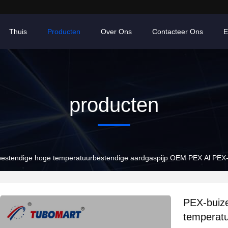
Thuis
Producten
Over Ons
Contacteer Ons
E
producten
bestendige hoge temperatuurbestendige aardgaspijp OEM PEX Al PEX-
PEX-buize
temperat