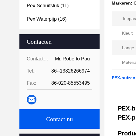
Markeren:
Pex-Schuifstuk
(11)
Toepas
Pex Waterpijp
(16)
Kleur:
Contacten
Lange:
Contacten:
Mr. Roberto Pau
Materia
Tel.:
86--13826266974
PEX-buizen
Fax:
86-020-85553495
PEX-b
PEX-p
Contact nu
Produc