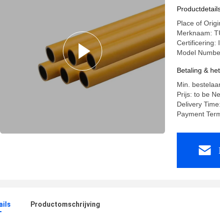
PEX-pijp
Productdetail
Place of Origi
Merknaam: 
Certificerin
Model Numbe
Betaling & he
Min. bestelaa
Prijs: to be N
Delivery Time
Payment Term
ails
Productomschrijving