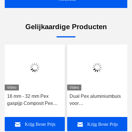
Gelijkaardige Producten
Video
Video
16 mm - 32 mm Pex
Dual Pex aluminiumbuis
gaspijp Composit Pex
voor
buis voor aardgas
gasdistributiesystemen
aangepaste lengte
Gele Pexbuis
Krijg Beste Prijs
Krijg Beste Prijs