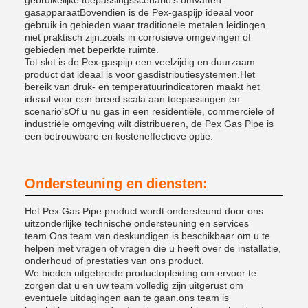
gebruikelijke toepassingsscenario's omvatten
gasapparaatBovendien is de Pex-gaspijp ideaal voor
gebruik in gebieden waar traditionele metalen leidingen
niet praktisch zijn.zoals in corrosieve omgevingen of
gebieden met beperkte ruimte.
Tot slot is de Pex-gaspijp een veelzijdig en duurzaam
product dat ideaal is voor gasdistributiesystemen.Het
bereik van druk- en temperatuurindicatoren maakt het
ideaal voor een breed scala aan toepassingen en
scenario'sOf u nu gas in een residentiële, commerciële of
industriële omgeving wilt distribueren, de Pex Gas Pipe is
een betrouwbare en kosteneffectieve optie.
Ondersteuning en diensten:
Het Pex Gas Pipe product wordt ondersteund door ons
uitzonderlijke technische ondersteuning en services
team.Ons team van deskundigen is beschikbaar om u te
helpen met vragen of vragen die u heeft over de installatie,
onderhoud of prestaties van ons product.
We bieden uitgebreide productopleiding om ervoor te
zorgen dat u en uw team volledig zijn uitgerust om
eventuele uitdagingen aan te gaan.ons team is