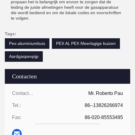
propaan.het is belangrijk om ervoor te zorgen dat de
leiding de juiste afmetingen heeft voor de gasapparatuur
die wordt bediend en om de lokale codes en voorschriften
te volgen.
Tags:
Pex-aluminiumbuis
PEX AL PEX Meerlagige buizen
Aardgaspexpijp
Contacten
Contacten:
Mr. Roberto Pau
Tel.:
86--13826266974
Fax:
86-020-85553495