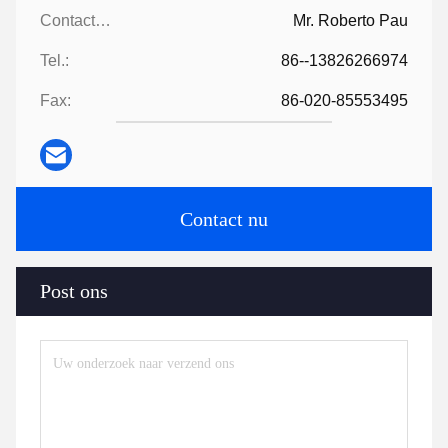
Contacten:
Mr. Roberto Pau
Tel.:
86--13826266974
Fax:
86-020-85553495
Contact nu
Post ons