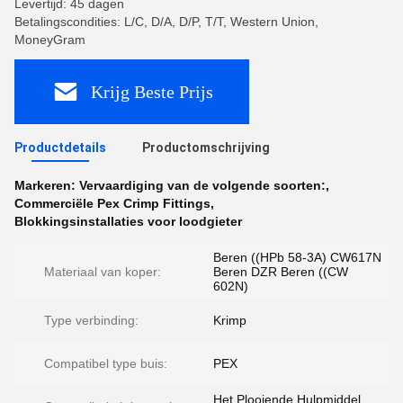
Levertijd: 45 dagen
Betalingscondities: L/C, D/A, D/P, T/T, Western Union,
MoneyGram
Krijg Beste Prijs
Productdetails
Productomschrijving
Markeren:
Vervaardiging van de volgende soorten:
,
Commerciële Pex Crimp Fittings
,
Blokkingsinstallaties voor loodgieter
Beren ((HPb 58-3A) CW617N
Materiaal van koper:
Beren DZR Beren ((CW
602N)
Type verbinding:
Krimp
Compatibel type buis:
PEX
Het Plooiende Hulpmiddel