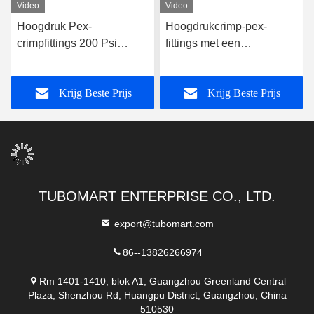
Video
Video
Hoogdruk Pex-
Hoogdrukcrimp-pex-
crimpfittings 200 Psi
fittings met een
Messing-crimpfittings
drukpercentage tot 200 psi
Krijg Beste Prijs
Krijg Beste Prijs
TUBOMART ENTERPRISE CO., LTD.
export@tubomart.com
86--13826266974
Rm 1401-1410, blok A1, Guangzhou Greenland Central
Plaza, Shenzhou Rd, Huangpu District, Guangzhou, China
510530