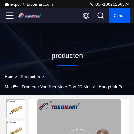
export@tubomart.com
86--13826266974
Citaat
producten
Huis
>
Producten
>
Met Een Diameter Van Niet Meer Dan 20 Mm
>
Hoogdruk Pex-
crimpfittings voor woon- en bedrijfsleidingen