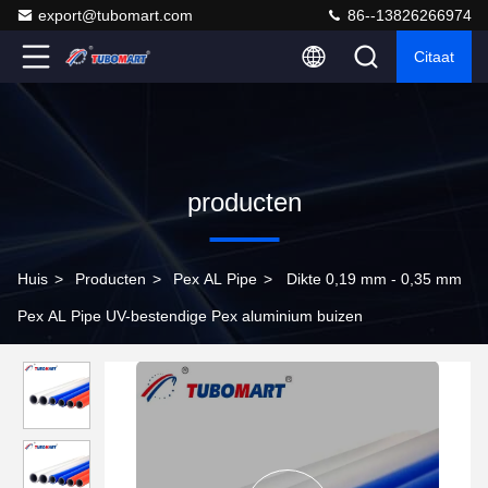
export@tubomart.com
86--13826266974
Citaat
producten
Huis
>
Producten
>
Pex AL Pipe
>
Dikte 0,19 mm - 0,35 mm
Pex AL Pipe UV-bestendige Pex aluminium buizen