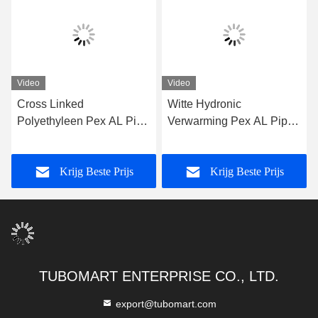
Video
Video
Cross Linked
Witte Hydronic
Polyethyleen Pex AL Pipe
Verwarming Pex AL Pipe
1 Inch Multilayer Warm
1/2 inch 3/4 inch 1 inch
Water Sanitair Pipe
Corrosie resistent
Krijg Beste Prijs
Krijg Beste Prijs
TUBOMART ENTERPRISE CO., LTD.
export@tubomart.com