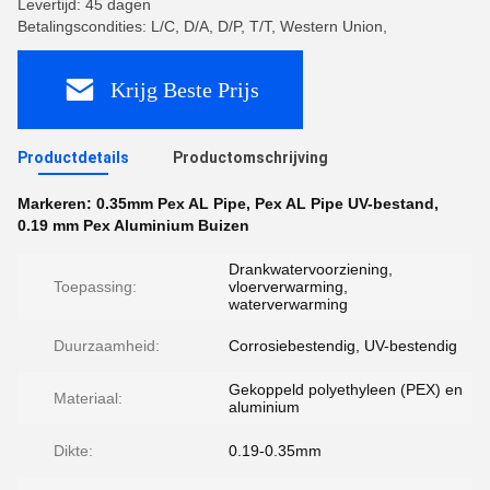
Levertijd: 45 dagen
Betalingscondities: L/C, D/A, D/P, T/T, Western Union,
Krijg Beste Prijs
Productdetails
Productomschrijving
Markeren:
0.35mm Pex AL Pipe
,
Pex AL Pipe UV-bestand
,
0.19 mm Pex Aluminium Buizen
Drankwatervoorziening,
Toepassing:
vloerverwarming,
waterverwarming
Duurzaamheid:
Corrosiebestendig, UV-bestendig
Gekoppeld polyethyleen (PEX) en
Materiaal:
aluminium
Dikte:
0.19-0.35mm