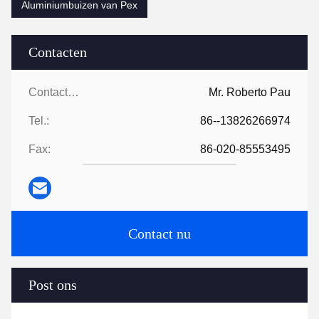
Aluminiumbuizen van Pex
Contacten
Contacten:
Mr. Roberto Pau
Tel.:
86--13826266974
Fax:
86-020-85553495
Contact nu
Post ons