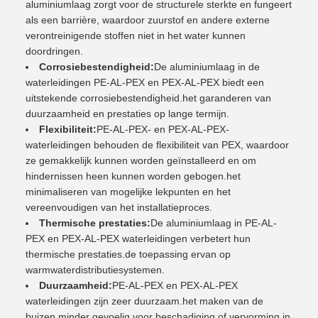
aluminiumlaag zorgt voor de structurele sterkte en fungeert
als een barrière, waardoor zuurstof en andere externe
verontreinigende stoffen niet in het water kunnen
doordringen.
Corrosiebestendigheid:
De aluminiumlaag in de
waterleidingen PE-AL-PEX en PEX-AL-PEX biedt een
uitstekende corrosiebestendigheid.het garanderen van
duurzaamheid en prestaties op lange termijn.
Flexibiliteit:
PE-AL-PEX- en PEX-AL-PEX-
waterleidingen behouden de flexibiliteit van PEX, waardoor
ze gemakkelijk kunnen worden geïnstalleerd en om
hindernissen heen kunnen worden gebogen.het
minimaliseren van mogelijke lekpunten en het
vereenvoudigen van het installatieproces.
Thermische prestaties:
De aluminiumlaag in PE-AL-
PEX en PEX-AL-PEX waterleidingen verbetert hun
thermische prestaties.de toepassing ervan op
warmwaterdistributiesystemen.
Duurzaamheid:
PE-AL-PEX en PEX-AL-PEX
waterleidingen zijn zeer duurzaam.het maken van de
buizen minder gevoelig voor beschadiging of vervorming in