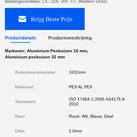
Betalingscondities: L/C, D/A, D/P, T/T, Western Union,
Krijg Beste Prijs
Productdetails
Productomschrijving
Markeren:
Aluminium Pexbuizen 16 mm
,
Aluminium pexbuizen 32 mm
Buitendeursdiameter:
1632mm
Materiaal:
PEX AL PEX
ISO 17484-1:2006 AS4176.8-
Standaard:
2010
Kleur:
Rood, Wit, Blauw, Geel
Dikte:
2.0mm