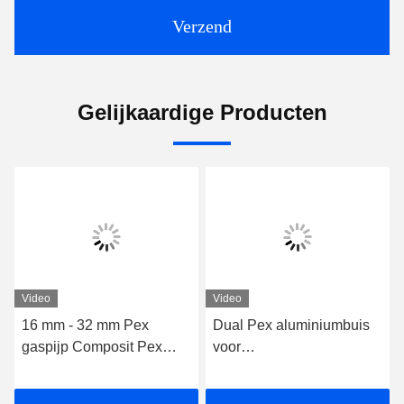
Verzend
Gelijkaardige Producten
Video
Video
16 mm - 32 mm Pex
Dual Pex aluminiumbuis
gaspijp Composit Pex
voor
buis voor aardgas
gasdistributiesystemen
aangepaste lengte
Gele Pexbuis