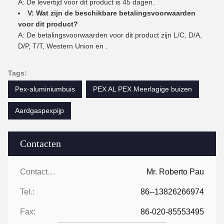
A: De levertijd voor dit product is 45 dagen.
V: Wat zijn de beschikbare betalingsvoorwaarden
voor dit product?
A: De betalingsvoorwaarden voor dit product zijn L/C, D/A,
D/P, T/T, Western Union en .
Tags:
Pex-aluminiumbuis
PEX AL PEX Meerlagige buizen
Aardgaspexpijp
Contacten
Contacten:
Mr. Roberto Pau
Tel.:
86--13826266974
Fax:
86-020-85553495