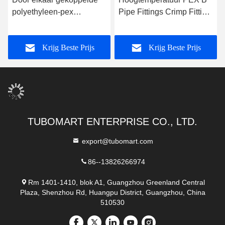
polyethyleen-pex
Pipe Fittings Crimp Fitting
waterpijprollengte 50m
Push In Fitting ISO9001
100m 200m DN 16-32mm
Krijg Beste Prijs
Krijg Beste Prijs
TUBOMART ENTERPRISE CO., LTD.
export@tubomart.com
86--13826266974
Rm 1401-1410, blok A1, Guangzhou Greenland Central
Plaza, Shenzhou Rd, Huangpu District, Guangzhou, China
510530