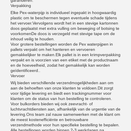
garanderen.
Verpakking
Elke Pex-waterpijp is individueel ingepakt in hoogwaardig
plastic om te beschermen tegen eventuele schade tijdens
het vervoer.Vervolgens wordt het in een stevige kartonnen
doos geplaatst met extra vulling om beweging of botsing te
voorkomenDe doos is verzegeld met stevige tape om de
inhoud veilig te houden.
Voor grotere bestellingen worden de Pex waterpijpen in
pallets verpakt om het hanteren en vervoeren
gemakkelijker te maken.Elk pallet is in een krimpverpakking
verpakt en is voorzien van een etiket met de productnaam
en de hoeveelheid, zodat het gemakkelijk kan worden
geïdentificeerd..
Vervoer
Wij bieden verschillende verzendmogelijkheden aan om
aan de behoeften van onze klanten te voldoen.Dit zorgt
voor tijdige levering en biedt een trackingnummer voor
klanten om de status van hun bestelling te controleren.
Voor bulkorders bieden wij ook zeevracht- of
luchtvrachtdiensten aan, afhankelijk van de urgentie van de
levering.Ons team zal nauw samenwerken met de klant om
de meest kostenefficiënte en betrouwbare
verzendmethode voor hun specifieke bestelling te bepalen.
Alle bestellingen worden binnen 2-3 werkdagen na