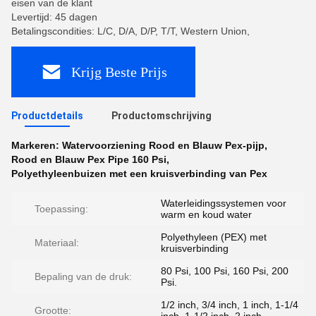
eisen van de klant
Levertijd: 45 dagen
Betalingscondities: L/C, D/A, D/P, T/T, Western Union,
Krijg Beste Prijs
Productdetails
Productomschrijving
Markeren:
Watervoorziening Rood en Blauw Pex-pijp
,
Rood en Blauw Pex Pipe 160 Psi
,
Polyethyleenbuizen met een kruisverbinding van Pex
Waterleidingssystemen voor
Toepassing:
warm en koud water
Polyethyleen (PEX) met
Materiaal:
kruisverbinding
80 Psi, 100 Psi, 160 Psi, 200
Bepaling van de druk:
Psi.
1/2 inch, 3/4 inch, 1 inch, 1-1/4
Grootte: