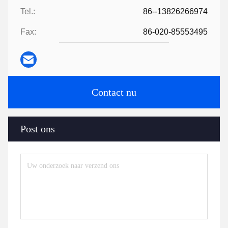
Tel.:
86--13826266974
Fax:
86-020-85553495
Contact nu
Post ons