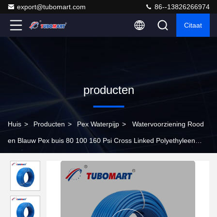
export@tubomart.com
86--13826266974
Citaat
producten
Huis
>
Producten
>
Pex Waterpijp
>
Watervoorziening Rood
en Blauw Pex buis 80 100 160 Psi Cross Linked Polyethyleen
Buizen