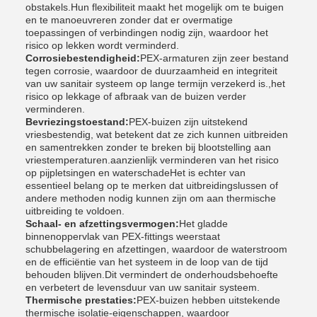
obstakels.Hun flexibiliteit maakt het mogelijk om te buigen
en te manoeuvreren zonder dat er overmatige
toepassingen of verbindingen nodig zijn, waardoor het
risico op lekken wordt verminderd.
Corrosiebestendigheid:
PEX-armaturen zijn zeer bestand
tegen corrosie, waardoor de duurzaamheid en integriteit
van uw sanitair systeem op lange termijn verzekerd is.,het
risico op lekkage of afbraak van de buizen verder
verminderen.
Bevriezingstoestand:
PEX-buizen zijn uitstekend
vriesbestendig, wat betekent dat ze zich kunnen uitbreiden
en samentrekken zonder te breken bij blootstelling aan
vriestemperaturen.aanzienlijk verminderen van het risico
op pijpletsingen en waterschadeHet is echter van
essentieel belang op te merken dat uitbreidingslussen of
andere methoden nodig kunnen zijn om aan thermische
uitbreiding te voldoen.
Schaal- en afzettingsvermogen:
Het gladde
binnenoppervlak van PEX-fittings weerstaat
schubbelagering en afzettingen, waardoor de waterstroom
en de efficiëntie van het systeem in de loop van de tijd
behouden blijven.Dit vermindert de onderhoudsbehoefte
en verbetert de levensduur van uw sanitair systeem.
Thermische prestaties:
PEX-buizen hebben uitstekende
thermische isolatie-eigenschappen, waardoor