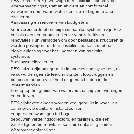
PEX-armaturen zijn vanwege hun flexibiliteit ideaal voor
vloerverwarmingssystemen.efficiënt en comfortabel
verwarmen door warm water door de leidingen te laten
circuleren.
Aanpassing en renovatie van loodgieters
Voor verouderde of onbuigzame sanitairsystemen zijn PEX-
buisstukken een populaire keuze voor retrofits en
renovaties.Hun vermogen om door bestaande structuren te
worden geslingerd en hun flexibiliteit maken ze tot een
ideale oplossing voor het upgraden van sanitaire
systemen.
Sneeuwsmeltsystemen
PEX-buizen zijn ook gebruikt in sneeuwsmeltsystemen, die
vaak worden geïnstalleerd in opritten, loopbruggen en
buitenste trappen.veiligheid en gemak bieden in de
wintermaanden.
Beroep op het gebied van watervoorziening voor woningen
en bedrijven
PEX-pijpbevestigingen worden veel gebruikt in woon- en
commerciële sanitaire installaties, van
eenpersoonswoningen tot hoge
gebouwen.verdelingscollectors, en taklijnen, die een
veelzijdige en betrouwbare sanitaire oplossing bieden.
Watervoorzieningslijnen