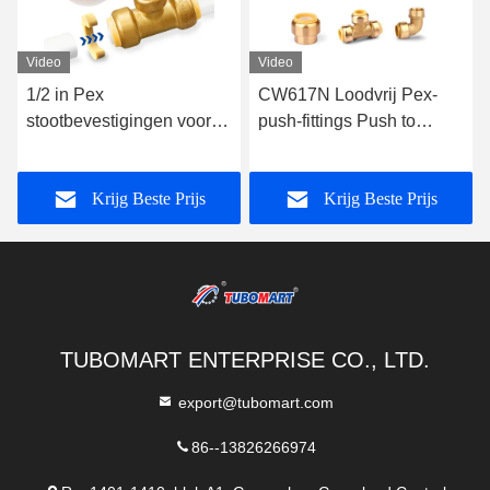
Video
Video
1/2 in Pex
CW617N Loodvrij Pex-
stootbevestigingen voor
push-fittings Push to
sanitaire installaties
connect Messing Pex-
waterdicht
pijpverbinding
Krijg Beste Prijs
Krijg Beste Prijs
Corrosiebestendig
TUBOMART ENTERPRISE CO., LTD.
export@tubomart.com
86--13826266974