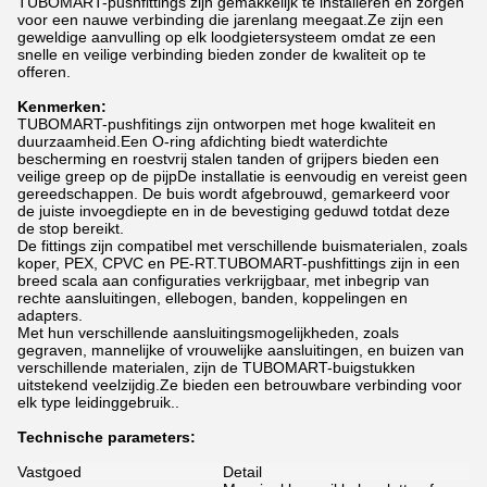
TUBOMART-pushfittings zijn gemakkelijk te installeren en zorgen
voor een nauwe verbinding die jarenlang meegaat.Ze zijn een
geweldige aanvulling op elk loodgietersysteem omdat ze een
snelle en veilige verbinding bieden zonder de kwaliteit op te
offeren.
Kenmerken:
TUBOMART-pushfitings zijn ontworpen met hoge kwaliteit en
duurzaamheid.Een O-ring afdichting biedt waterdichte
bescherming en roestvrij stalen tanden of grijpers bieden een
veilige greep op de pijpDe installatie is eenvoudig en vereist geen
gereedschappen. De buis wordt afgebrouwd, gemarkeerd voor
de juiste invoegdiepte en in de bevestiging geduwd totdat deze
de stop bereikt.
De fittings zijn compatibel met verschillende buismaterialen, zoals
koper, PEX, CPVC en PE-RT.TUBOMART-pushfittings zijn in een
breed scala aan configuraties verkrijgbaar, met inbegrip van
rechte aansluitingen, ellebogen, banden, koppelingen en
adapters.
Met hun verschillende aansluitingsmogelijkheden, zoals
gegraven, mannelijke of vrouwelijke aansluitingen, en buizen van
verschillende materialen, zijn de TUBOMART-buigstukken
uitstekend veelzijdig.Ze bieden een betrouwbare verbinding voor
elk type leidinggebruik..
Technische parameters:
Vastgoed
Detail