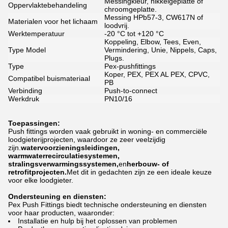
Messingkleur, nikkelgeplatte of
Oppervlaktebehandeling
chroomgeplatte.
Messing HPb57-3, CW617N of
Materialen voor het lichaam
loodvrij.
Werktemperatuur
-20 °C tot +120 °C
Koppeling, Elbow, Tees, Even,
Type Model
Vermindering, Unie, Nippels, Caps,
Plugs.
Type
Pex-pushfittings
Koper, PEX, PEX AL PEX, CPVC,
Compatibel buismateriaal
PB
Verbinding
Push-to-connect
Werkdruk
PN10/16
Toepassingen:
Push fittings worden vaak gebruikt in woning- en commerciële
loodgieterijprojecten, waardoor ze zeer veelzijdig
zijn.
watervoorzieningsleidingen,
warmwaterrecirculatiesystemen,
stralingsverwarmingssystemen,
en
herbouw- of
retrofitprojecten.
Met dit in gedachten zijn ze een ideale keuze
voor elke loodgieter.
Ondersteuning en diensten:
Pex Push Fittings biedt technische ondersteuning en diensten
voor haar producten, waaronder:
Installatie en hulp bij het oplossen van problemen