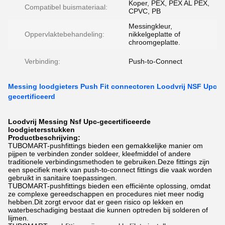
Koper, PEX, PEX AL PEX,
Compatibel buismateriaal:
CPVC, PB
Messingkleur,
Oppervlaktebehandeling:
nikkelgeplatte of
chroomgeplatte.
Verbinding:
Push-to-Connect
Messing loodgieters Push Fit connectoren Loodvrij NSF Upc
gecertificeerd
Loodvrij Messing Nsf Upc-gecertificeerde
loodgietersstukken
Productbeschrijving:
TUBOMART-pushfittings bieden een gemakkelijke manier om
pijpen te verbinden zonder soldeer, kleefmiddel of andere
traditionele verbindingsmethoden te gebruiken.Deze fittings zijn
een specifiek merk van push-to-connect fittings die vaak worden
gebruikt in sanitaire toepassingen.
TUBOMART-pushfittings bieden een efficiënte oplossing, omdat
ze complexe gereedschappen en procedures niet meer nodig
hebben.Dit zorgt ervoor dat er geen risico op lekken en
waterbeschadiging bestaat die kunnen optreden bij solderen of
lijmen.