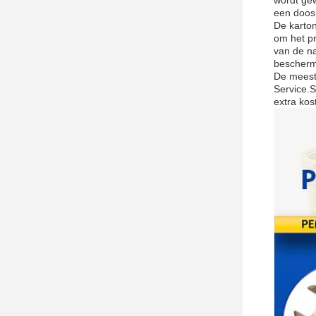
een doos 
De karton
om het pr
van de na
bescher
De meest
Service.S
extra kos