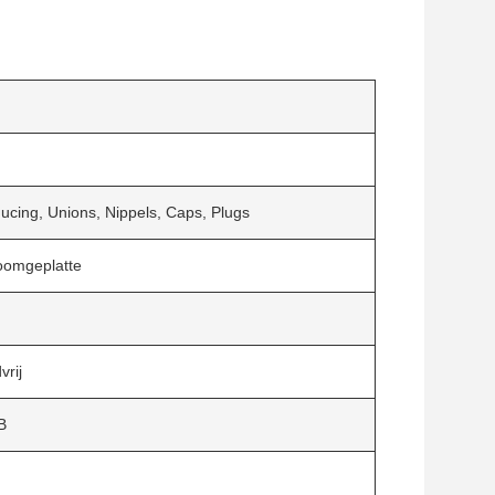
ucing, Unions, Nippels, Caps, Plugs
roomgeplatte
rij
B