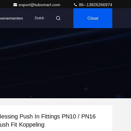
export@tubomart.com
86--13826266974
venementen
Citaat
Dutch
Messing Push In Fittings PN10 / PN16
ush Fit Koppeling