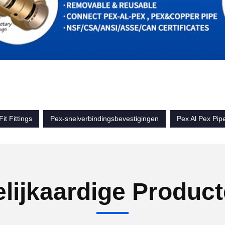
it Fittings
Pex-snelverbindingsbevestigingen
Pex Al Pex Pipe
lijkaardige Produc