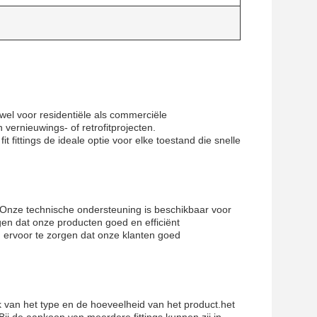
zowel voor residentiële als commerciële
ernieuwings- of retrofitprojecten.
 fittings de ideale optie voor elke toestand die snelle
.Onze technische ondersteuning is beschikbaar voor
en dat onze producten goed en efficiënt
m ervoor te zorgen dat onze klanten goed
 van het type en de hoeveelheid van het product.het
ij de aankoop van meerdere fittings kunnen zij in