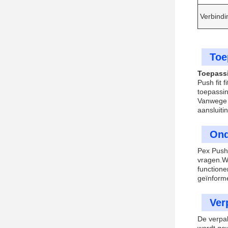
Verbindi
Toe
Toepass
Push fit 
toepassin
Vanwege h
aansluitin
Ond
Pex Push 
vragen.We
functione
geïnforme
Ver
De verpak
wordt gew