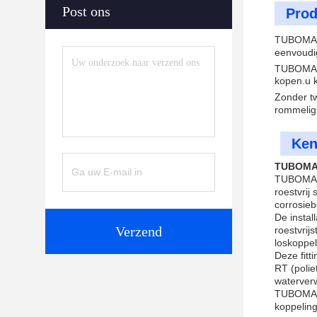
Post ons
Prod
TUBOMA
eenvoudig
TUBOMA
kopen.u k
Zonder t
rommelig 
Ken
TUBOMAR
TUBOMART-
roestvrij
corrosieb
De instal
Verzend
roestvrij
loskoppel
Deze fitt
RT (polie
waterver
TUBOMART-
koppeling