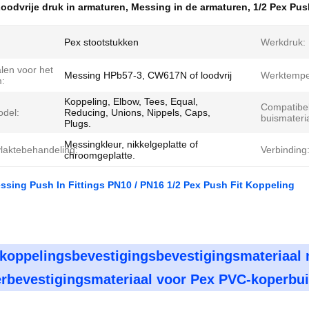
oodvrije druk in armaturen
,
Messing in de armaturen
,
1/2 Pex Pus
Pex stootstukken
Werkdruk:
len voor het
Messing HPb57-3, CW617N of loodvrij
Werktempe
m:
Koppeling, Elbow, Tees, Equal,
Compatibe
del:
Reducing, Unions, Nippels, Caps,
buismateria
Plugs.
Messingkleur, nikkelgeplatte of
laktebehandeling:
Verbinding
chroomgeplatte.
ssing Push In Fittings PN10 / PN16 1/2 Pex Push Fit Koppeling
 koppelingsbevestigingsbevestigingsmateriaal 
rbevestigingsmateriaal voor Pex PVC-koperbu