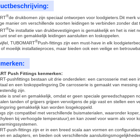
uctbeschrijving:
®
RT
de drukbomen zijn speciaal ontworpen voor loodgieters.Dit merk va
e manier om verschillende soorten leidingen te verbinden zonder dat ti
®
RT
De installatie van drukbevestigingen is gemakkelijk en het is niet
unt snel en gemakkelijk leidingen aansluiten en loskoppelen.
®
wijfel, TUBOMART
Push-fittings zijn een must-have in elk loodgieterbe
of moeilijk installatieproces, maar bieden ook een veilige en betrouwb
merken:
T Push Fittings kenmerken:
pushfittings bestaan uit drie onderdelen: een carrosserie met een in
 staal en een loskoppelingsring.De carrosserie is gemaakt van messi
estendig zijn.
latie is snel en gemakkelijk, omdat er geen speciale gereedschappen nodi
stalen tanden of grijpers grijpen vervolgens de pijp vast en stellen een v
ingsring gemakkelijk kan worden losgekoppeld.
ings zijn compatibel met verschillende buismaterialen, waaronder koper
thyleen bij verhoogde temperatuur),en kan zowel voor warm als voor k
warmingssystemen.
push-fittings zijn er in een breed scala aan vormen en configuraties, 
en en adapters, en bieden ook verschillende aansluitingsmogelijkhed