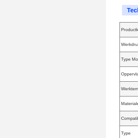
Tec
Product
Werkdru
Type Mo
Oppervl
Werktem
Material
Compatib
Type