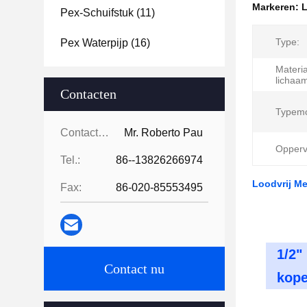
Markeren:
L
Pex-Schuifstuk
(11)
Type:
Pex Waterpijp
(16)
Materia
lichaa
Contacten
Typemo
Contacten:
Mr. Roberto Pau
Opperv
Tel.:
86--13826266974
Loodvrij Me
Fax:
86-020-85553495
1/2"
Contact nu
kope