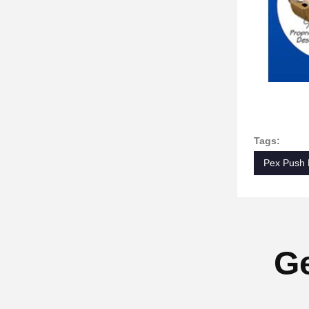
Tags:
Pex Push F
Ge