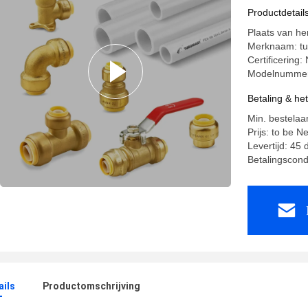
Productdetail
Plaats van he
Merknaam: t
Certificerin
Modelnummer
Betaling & he
Min. bestelaa
Prijs: to be N
Levertijd: 45
Betalingscond
ails
Productomschrijving