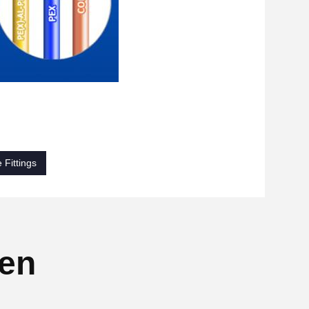
 Fittings
ten