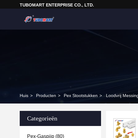
TUBOMART ENTERPRISE CO., LTD.
Huis
>
Producten
>
Pex Stootstukken
>
Loodvrij Messin
Categorieën
Pex-Gaspijp
(80)