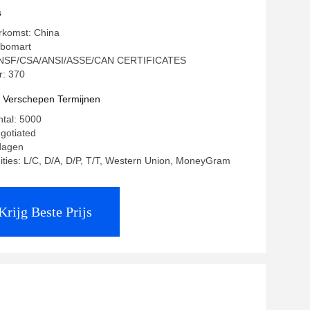
s
rkomst: China
ubomart
g: NSF/CSA/ANSI/ASSE/CAN CERTIFICATES
: 370
t Verschepen Termijnen
ntal: 5000
egotiated
 dagen
ities: L/C, D/A, D/P, T/T, Western Union, MoneyGram
Krijg Beste Prijs