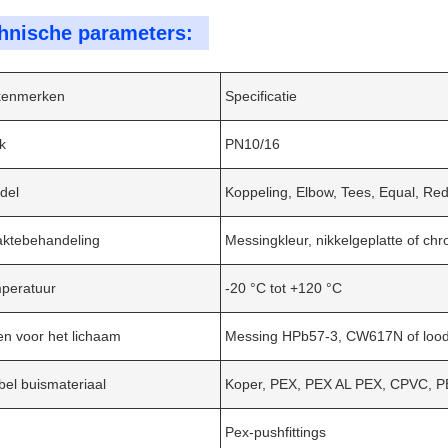
hnische parameters:
kenmerken
Specificatie
k
PN10/16
del
Koppeling, Elbow, Tees, Equal, Red
aktebehandeling
Messingkleur, nikkelgeplatte of ch
peratuur
-20 °C tot +120 °C
en voor het lichaam
Messing HPb57-3, CW617N of loodv
el buismateriaal
Koper, PEX, PEX AL PEX, CPVC, P
Pex-pushfittings