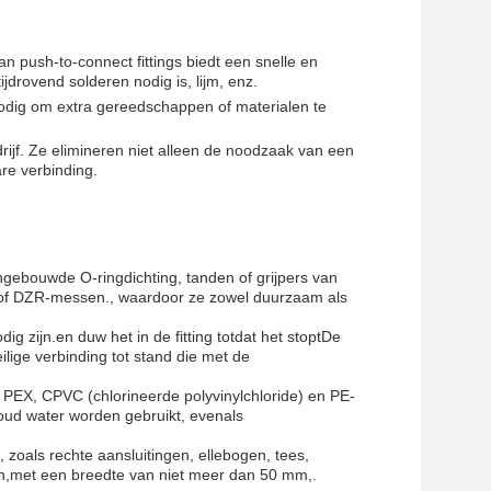
n push-to-connect fittings biedt een snelle en
jdrovend solderen nodig is, lijm, enz.
 nodig om extra gereedschappen of materialen te
drijf. Ze elimineren niet alleen de noodzaak van een
are verbinding.
gebouwde O-ringdichting, tanden of grijpers van
ng of DZR-messen., waardoor ze zowel duurzaam als
g zijn.en duw het in de fitting totdat het stoptDe
eilige verbinding tot stand die met de
, PEX, CPVC (chlorineerde polyvinylchloride) en PE-
oud water worden gebruikt, evenals
zoals rechte aansluitingen, ellebogen, tees,
en,met een breedte van niet meer dan 50 mm,.