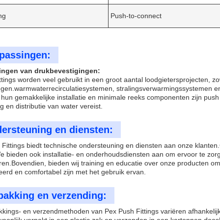
ng
Push-to-connect
passingen:
ingen van drukbevestigingen:
fittings worden veel gebruikt in een groot aantal loodgietersprojecten, 
gen.warmwaterrecirculatiesystemen, stralingsverwarmingssystemen en v
un gemakkelijke installatie en minimale reeks componenten zijn push fit
g en distributie van water vereist.
ersteuning en diensten:
Fittings biedt technische ondersteuning en diensten aan onze klanten
 bieden ook installatie- en onderhoudsdiensten aan om ervoor te zorg
ren.Bovendien, bieden wij training en educatie over onze producten o
erd en comfortabel zijn met het gebruik ervan.
pakking en verzending:
kings- en verzendmethoden van Pex Push Fittings variëren afhankelijk
oonlijk verpakt in een plastic zak en verzonden in een kartonnen doosB