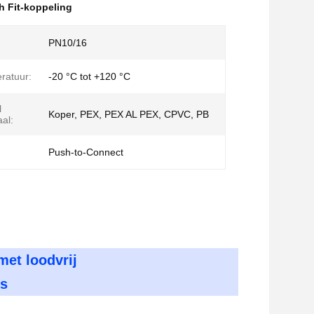
h Fit-koppeling
PN10/16
ratuur:
-20 °C tot +120 °C
l
Koper, PEX, PEX AL PEX, CPVC, PB
al:
:
Push-to-Connect
met loodvrij
is