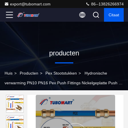
export@tubomart.com
86--13826266974
Citaat
producten
Huis
>
Producten
>
Pex Stootstukken
>
Hydronische
verwarming PN10 PN16 Pex Push Fittings Nickelgeplatte Push To
Connect Fittings