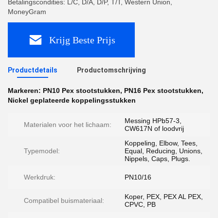
Betalingscondities: L/C, D/A, D/P, T/T, Western Union,
MoneyGram
Krijg Beste Prijs
Productdetails
Productomschrijving
Markeren:
PN10 Pex stootstukken
,
PN16 Pex stootstukken
,
Nickel geplateerde koppelingsstukken
Messing HPb57-3,
Materialen voor het lichaam:
CW617N of loodvrij
Koppeling, Elbow, Tees,
Typemodel:
Equal, Reducing, Unions,
Nippels, Caps, Plugs.
Werkdruk:
PN10/16
Koper, PEX, PEX AL PEX,
Compatibel buismateriaal:
CPVC, PB