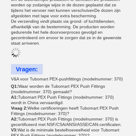
worden op zodanige wijze in de dozen geplaatst dat ze
tijdens het vervoer niet kunnen verschuivenDe dozen zijn
afgesloten met tape voor extra bescherming.
De verzending vindt plaats via grond- of luchtdiensten,
afhankelijk van de bestemming. De producten worden
gedurende het hele doorvoerproces gevolgd en
gecontroleerd om ervoor te zorgen dat ze in de gewenste
staat arriveren.
Vragen:
V&A voor Tubomart PEX-pushfittings (modelnummer: 370)
Q1:
Waar worden de Tubomart PEX Push Fittings
(modelnummer: 370) gemaakt?
A1:
Tubomart PEX Push Fittings (modelnummer: 370)
wordt in China vervaardigd.
Vraag 2:
Welke certificeringen heeft Tubomart PEX Push
Fittings (modelnummer: 370)?
A2:
Tubomart PEX Push Fittings (modelnummer: 370) is
gecertificeerd met NSF/CSA/ANSI/ASSE/CAN-certificaten.
V3:
Wat is de minimale bestelhoeveelheid voor Tubomart
PEX Push Fittings (modelnummer: 370)?