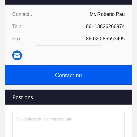
Contacten:
Mr. Roberto Pau
Tel.:
86--13826266974
Fax:
86-020-85553495
Contact nu
Post ons