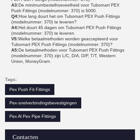
A3:
De minimumbestelhoeveelheid voor Tubomart PEX
Push Fittings (modelnummer: 370) is 5000.
Q4:
Hoe lang duurt het om Tubomart PEX Push Fittings
(modelnummer: 370) te leveren?
A4:
Het duurt 45 dagen om Tubomart PEX Push Fittings
(modelnummer: 370) te leveren.
V5:
Welke betaalmethoden worden geaccepteerd voor
Tubomart PEX Push Fittings (modelnummer: 370)?
A5:
De betaalmethoden voor Tubomart PEX Push Fittings
(modelnummer: 370) zijn L/C, D/A, D/P, T/T, Western
Union, MoneyGram.
Tags:
Pex Push Fit Fittings
Pex-snelverbindingsbevestigingen
Pex Al Pex Pipe Fittings
Contacten