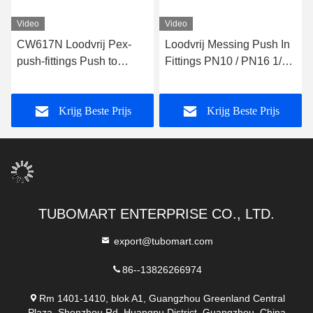
Video
Video
CW617N Loodvrij Pex-
Loodvrij Messing Push In
push-fittings Push to
Fittings PN10 / PN16 1/2
connect Messing Pex-
Pex Push Fit Koppeling
pijpverbinding
Krijg Beste Prijs
Krijg Beste Prijs
TUBOMART ENTERPRISE CO., LTD.
export@tubomart.com
86--13826266974
Rm 1401-1410, blok A1, Guangzhou Greenland Central
Plaza, Shenzhou Rd, Huangpu District, Guangzhou, China