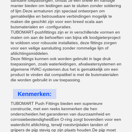
sanitaire toepassingen, omdat ze een snelle en handige
manier bieden om leidingen aan te sluiten zonder soldering
of lijm.Deze armaturen zijn speciaal ontworpen om
gemakkelijke en betrouwbare verbindingen mogelijk te
maken die geschikt zijn voor een breed scala aan
buismaterialen en -configuraties.
TUBOMART-pushfittings zijn er in verschillende vormen en
maten om aan de behoeften van bijna elk loodgieterproject
te voldoen.voor robuuste installaties, deze fittings zorgen
voor een veilige aansluiting zonder rommelige lijm of
afdichtingsmiddelen.
Deze fittings kunnen ook worden gebruikt in lage druk
toepassingen, zoals waterleidingen, afvalwatersystemen en
algemene HVAC-systemen.dus het is gemakkelijk om een
product te vinden dat compatibel is met de buismaterialen
die worden gebruikt in uw toepassing.
Kenmerken:
TUBOMART Push Fittings bieden een superieure
constructie, met een reeks kenmerken die hen
onderscheiden.het garanderen van duurzaamheid en
corrosiebestendigheidEen O-ring zorgt bovendien voor een
waterdicht afdichting, terwijl roestvrijstalen tanden of
grijpers de pijp stevig op zijn plaats houden.De pijp moet