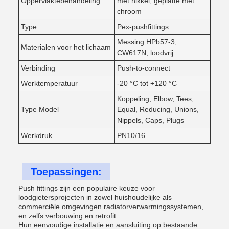
Oppervlaktebehandeling
met nikkel, geplatte met
chroom
Type
Pex-pushfittings
Messing HPb57-3,
Materialen voor het lichaam
CW617N, loodvrij
Verbinding
Push-to-connect
Werktemperatuur
-20 °C tot +120 °C
Koppeling, Elbow, Tees,
Type Model
Equal, Reducing, Unions,
Nippels, Caps, Plugs
Werkdruk
PN10/16
Toepassingen:
Push fittings zijn een populaire keuze voor
loodgietersprojecten in zowel huishoudelijke als
commerciële omgevingen.radiatorverwarmingssystemen,
en zelfs verbouwing en retrofit.
Hun eenvoudige installatie en aansluiting op bestaande