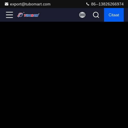
export@tubomart.com
86--13826266974
Citaat