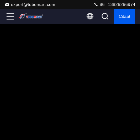
export@tubomart.com
86--13826266974
Citaat