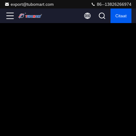
export@tubomart.com
86--13826266974
Citaat