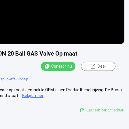
DN 20 Ball GAS Valve Op maat
Contact nu
Deel
spijp-afsluitklep
 voor op maat gemaakte OEM-eisen Productbeschrijving: De Brass
end staat...
Bekijk meer
Laat een bericht achter.