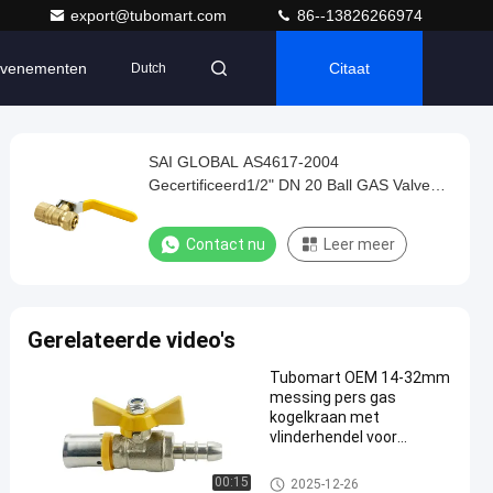
export@tubomart.com
86--13826266974
venementen
Citaat
Dutch
SAI GLOBAL AS4617-2004
Gecertificeerd1/2" DN 20 Ball GAS Valve
Op maat
Contact nu
Leer meer
Gerelateerde video's
Tubomart OEM 14-32mm
messing pers gas
kogelkraan met
vlinderhendel voor
meerlaags PEX AL PEX
leidingen voor gasgebruik
Messing gasklep
00:15
2025-12-26