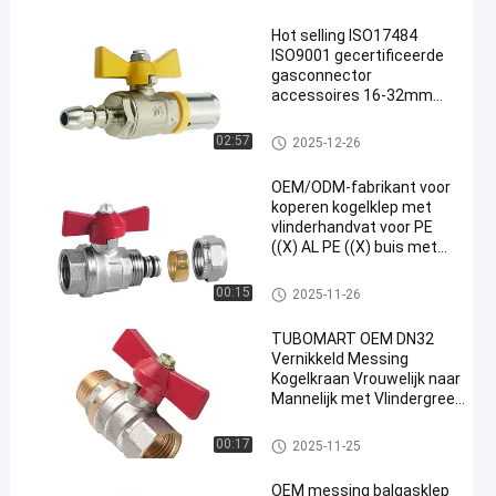
Hot selling ISO17484
ISO9001 gecertificeerde
gasconnector
accessoires 16-32mm
Messing PEX Press
Accessories Gele
Messing gasklep
02:57
2025-12-26
Messing Gaspijp
Accessories
OEM/ODM-fabrikant voor
koperen kogelklep met
vlinderhandvat voor PE
((X) AL PE ((X) buis met
lange levensduur en
AS4617
Messing gasklep
00:15
2025-11-26
TUBOMART OEM DN32
Vernikkeld Messing
Kogelkraan Vrouwelijk naar
Mannelijk met Vlindergreep
Vloerverwarmingssysteem
Messing gasklep
00:17
2025-11-25
OEM messing balgasklep