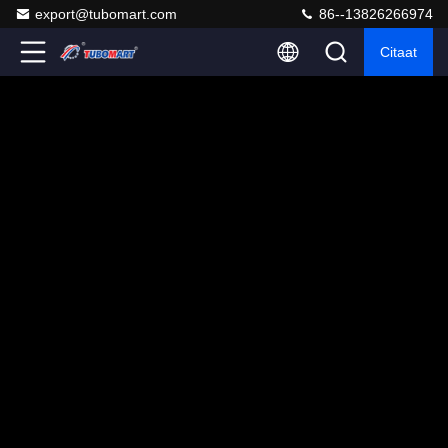
export@tubomart.com
86--13826266974
Citaat