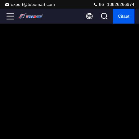
export@tubomart.com
86--13826266974
Citaat