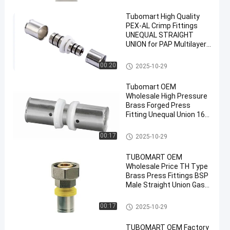
n de posten 8521 tot 8528
Tubomart High Quality
PEX-AL Crimp Fittings
UNEQUAL STRAIGHT
UNION for PAP Multilayer
Pipe - OEM/ODM Available
with CE/ISO
Vervaardiging uit produkten va
00:20
2025-10-29
n de posten 8521 tot 8528
Tubomart OEM
Wholesale High Pressure
Brass Forged Press
Fitting Unequal Union 16-
40mm for Multilayer
PEX/PERT Pipe
Vervaardiging uit produkten va
00:17
2025-10-29
n de posten 8521 tot 8528
TUBOMART OEM
Wholesale Price TH Type
Brass Press Fittings BSP
Male Straight Union Gas
Pipe Connection
Vervaardiging uit produkten va
00:17
2025-10-29
n de posten 8521 tot 8528
TUBOMART OEM Factory