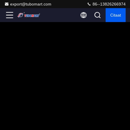
export@tubomart.com
86--13826266974
Citaat